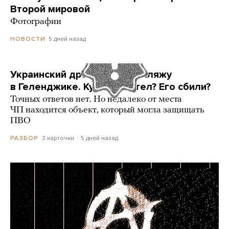
Второй мировой
Фотографии
5 дней назад
НОВОСТИ
Украинский дрон попал по пляжу
в Геленджике. Куда он летел? Его сбили?
Точных ответов нет. Но недалеко от места
ЧП находится объект, который могла защищать
ПВО
3 карточки
5 дней назад
РАЗБОР