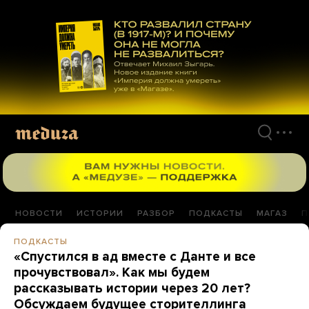
Перейти
к
материалам
НОВОСТИ
ИСТОРИИ
РАЗБОР
ПОДКАСТЫ
МАГАЗ
П
ПОДКАСТЫ
«Спустился в ад вместе с Данте и все
прочувствовал». Как мы будем
рассказывать истории через 20 лет?
Обсуждаем будущее сторителлинга