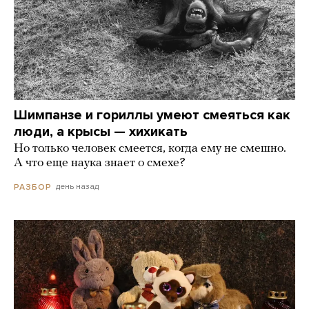
Шимпанзе и гориллы умеют смеяться как
люди, а крысы — хихикать
Но только человек смеется, когда ему не смешно.
А что еще наука знает о смехе?
день назад
РАЗБОР