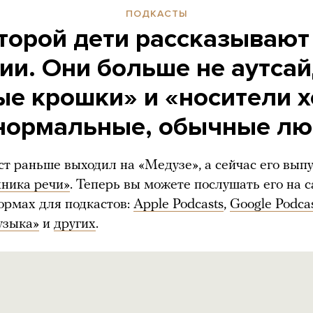
ПОДКАСТЫ
оторой дети рассказываю
ии. Они больше не аутса
ые крошки» и «носители х
нормальные, обычные л
ст раньше выходил на «Медузе», а сейчас его вып
хника речи»
. Теперь вы можете послушать его на с
ормах для подкастов:
Apple Podcasts
,
Google Podca
узыка»
и
других
.