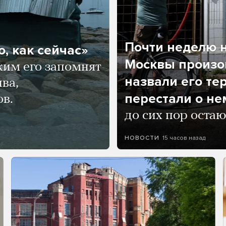
Почти неделю н
, как сейчас»
Москвы произош
ким его запомнят
назвали его те
ва,
перестали о не
ов.
до сих пор остаю
15 часов назад
НОВОСТИ