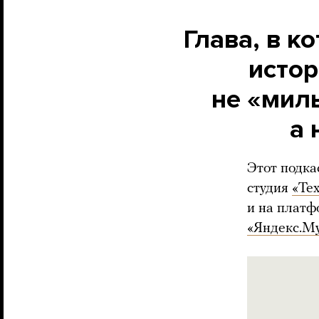
Глава, в к
истор
не «мил
а 
Этот подка
студия
«Те
и на платф
«Яндекс.М