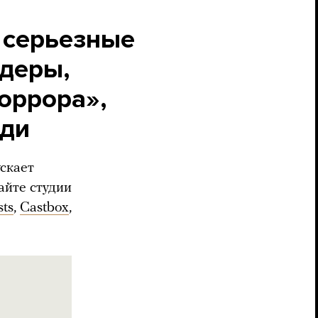
т серьезные
йдеры,
оррора»,
юди
ускает
айте студии
sts
,
Castbox
,