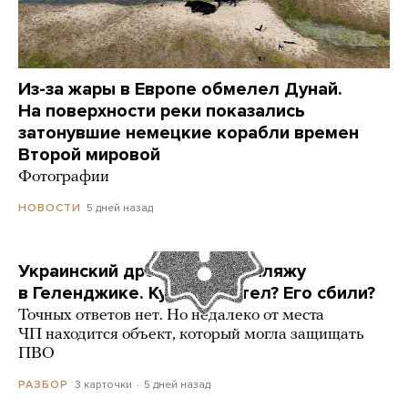
Из-за жары в Европе обмелел Дунай.
На поверхности реки показались
затонувшие немецкие корабли времен
Второй мировой
Фотографии
5 дней назад
НОВОСТИ
Украинский дрон попал по пляжу
в Геленджике. Куда он летел? Его сбили?
Точных ответов нет. Но недалеко от места
ЧП находится объект, который могла защищать
ПВО
3 карточки
5 дней назад
РАЗБОР