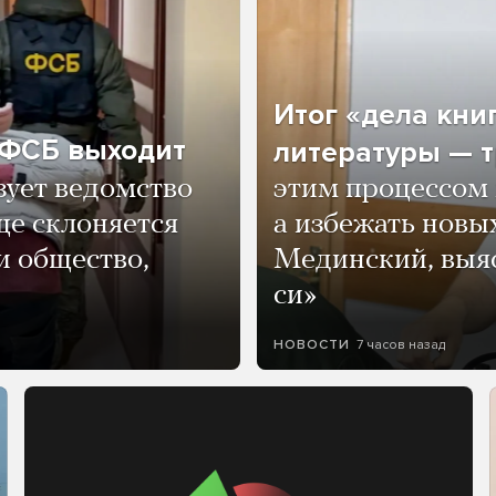
Итог «дела кни
о ФСБ выходит
литературы — т
зует ведомство
этим процессом 
ще склоняется
а избежать нов
и общество,
Мединский, выяс
си»
7 часов назад
НОВОСТИ