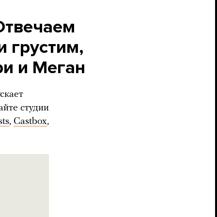
 Отвечаем
и грустим,
ри и Меган
ускает
айте студии
sts
,
Castbox
,