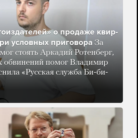
гоиздателей» о продаже квир-
ри условных приговора
За
мог стоять Аркадий Ротенберг,
ых обвинений помог Владимир
нила «Русская служба Би-би-