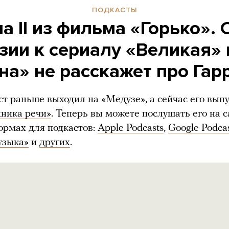
ПОДКАСТЫ
а II из фильма «Горько».
зии к сериалу «Великая» 
на» не расскажет про Гар
ст раньше выходил на «Медузе», а сейчас его вып
хника речи»
. Теперь вы можете послушать его на с
ормах для подкастов:
Apple Podcasts
,
Google Podca
узыка»
и
других
.