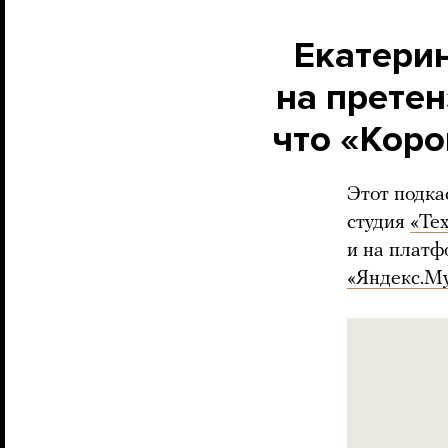
Екатерин
на претен
что «Коро
Этот подка
студия
«Те
и на платф
«Яндекс.М