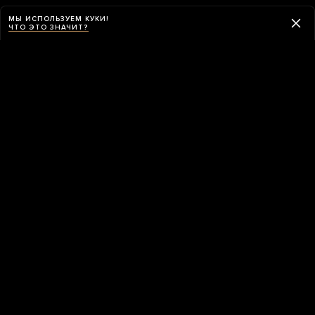
МЫ ИСПОЛЬЗУЕМ КУКИ!
ЧТО ЭТО ЗНАЧИТ?
Навигация
ПРИЛОЖЕНИЕ «МЕДУЗЫ»
Приложение «Медузы» умеет обходить
блокировки и работает в России без VPN.
СКАЧАТЬ ПРИЛОЖЕНИЕ