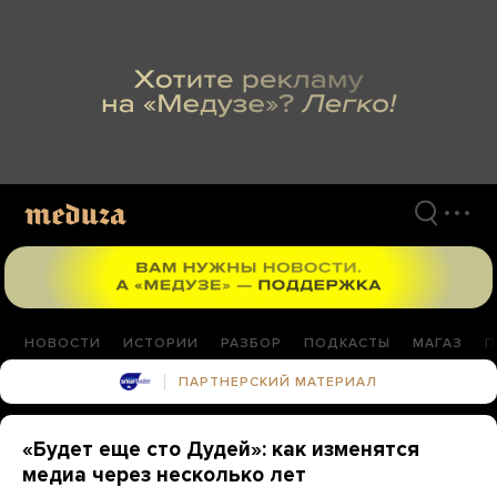
Перейти
к
материалам
НОВОСТИ
ИСТОРИИ
РАЗБОР
ПОДКАСТЫ
МАГАЗ
П
ПАРТНЕРСКИЙ МАТЕРИАЛ
«Будет еще сто Дудей»: как изменятся
медиа через несколько лет