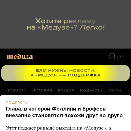
Перейти
к
материалам
НОВОСТИ
ИСТОРИИ
РАЗБОР
ПОДКАСТЫ
МАГАЗ
П
ПОДКАСТЫ
Глава, в которой Феллини и Ерофеев
внезапно становятся похожи друг на друга
Этот подкаст раньше выходил на «Медузе», а