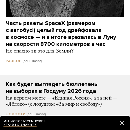
Часть ракеты SpaceX (размером
с автобус!) целый год дрейфовала
в космосе — и в итоге врезалась в Луну
на скорости 8700 километров в час
Не опасно ли это для Земли?
день назад
РАЗБОР
Как будет выглядеть бюллетень
на выборах в Госдуму 2026 года
На первом месте — «Единая Россия», а за ней —
«Яблоко» (с лозунгом «За мир и свободу»)
день назад
НОВОСТИ
МЫ ИСПОЛЬЗУЕМ КУКИ!
ЧТО ЭТО ЗНАЧИТ?