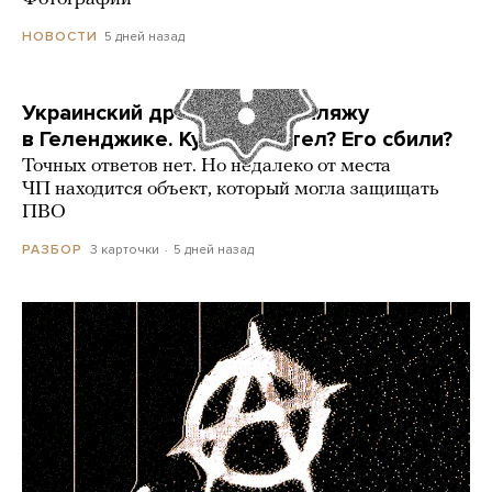
5 дней назад
НОВОСТИ
Украинский дрон попал по пляжу
в Геленджике. Куда он летел? Его сбили?
Точных ответов нет. Но недалеко от места
ЧП находится объект, который могла защищать
ПВО
3 карточки
5 дней назад
РАЗБОР