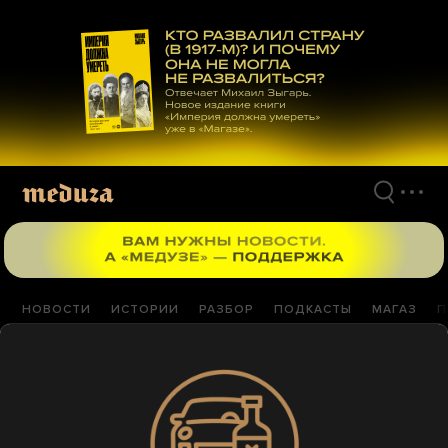
Перейти
к
материалам
НОВОСТИ
ИСТОРИИ
РАЗБОР
ПОДКАСТЫ
МАГАЗ
П