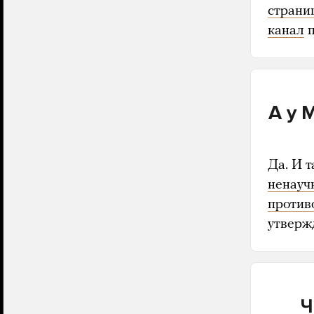
страни
канал
п
А у 
Да. И 
ненауч
против
утверж
Ч