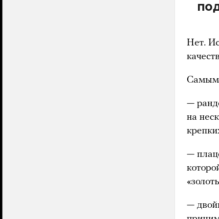
по
Нет. И
качест
Самыми
— ранд
на нес
крепких
— плац
которо
«золот
— двойн
приним