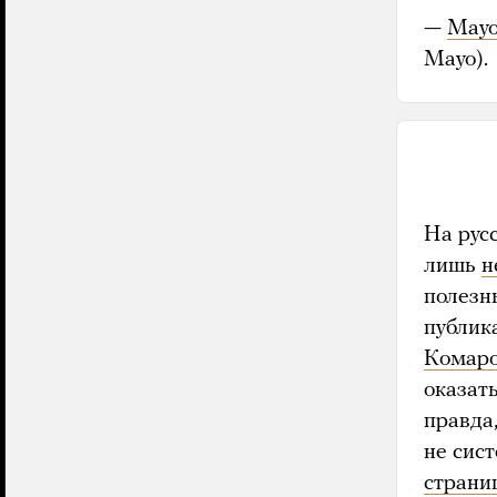
—
Mayo
Mayo).
На рус
лишь
н
полезн
публик
Комаро
оказат
правда
не сис
страни