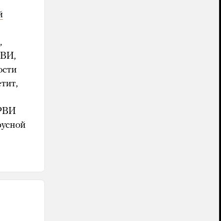
й
,
РВИ,
ости
тит,
ОРВИ
русной