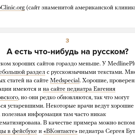
Clinic.org
(сайт знаменитой американской клиник
3
А есть что-нибудь на русском?
ском хороших сайтов гораздо меньше. У MedlinePl
ебольшой раздел
с русскоязычными текстами. Мн
ых статей на сайте
Medspecial
. Хорошие, провере
ации имеются и
на сайте педиатра Евгения
вского
, но они редко обновляются, так что могут
ься устаревшими. Некоторые врачи ведут хорошие 
, полезная информация там часто никак
тематизирована. В качестве примера можно вспом
цы в фейсбуке
и
«ВКонтакте»
педиатра Сергея Бут