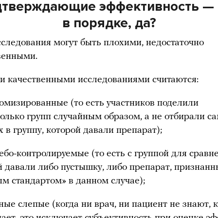
дтверждающие эффективность — 
в порядке, да?
сследования могут быть плохими, недостаточно
венными.
 качественными исследованиями считаются:
омизированные (то есть участников поделили
колько групп случайным образом, а не отбирали с
 в группу, которой давали препарат);
ебо-контролируемые (то есть с группой для сравне
й давали либо пустышку, либо препарат, признан
ым стандартом» в данном случае);
ые слепые (когда ни врач, ни пациент не знают, к
ает, это исключает субъективность при оценке эф