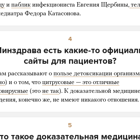
цу
и
паблик
инфекциониста Евгения Щербины,
тел
едиатра Федора Катасонова.
4
Минздрава есть какие-то официа
сайты для пациентов?
там рассказывают о
пользе детоксикации организм
но
) и о том, что
цитрусовые — это отличные
овирусные
(это
не так
). К доказательной медицине
дения, конечно же, не имеют никакого отношения.
5
то такое доказательная медицин