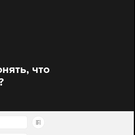
онять, что
?