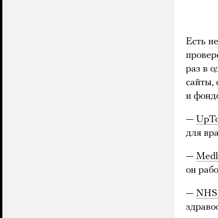
Есть н
провер
раз в о
сайты,
и фонд
—
UpTo
для вра
—
Medl
он раб
—
NHS 
здраво