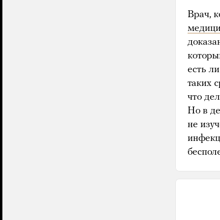
Врач, 
медиц
доказан
которы
есть л
таких с
что дел
Но в д
не изу
инфекц
беспол