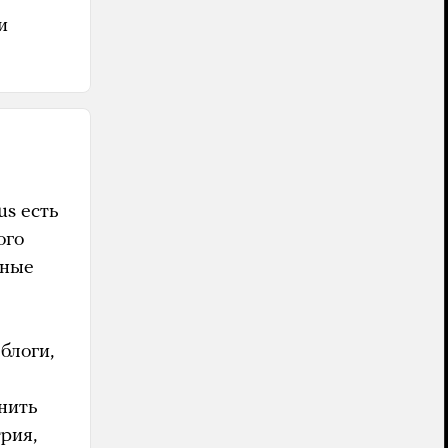
и
us есть
ого
нные
блоги,
нить
рия,