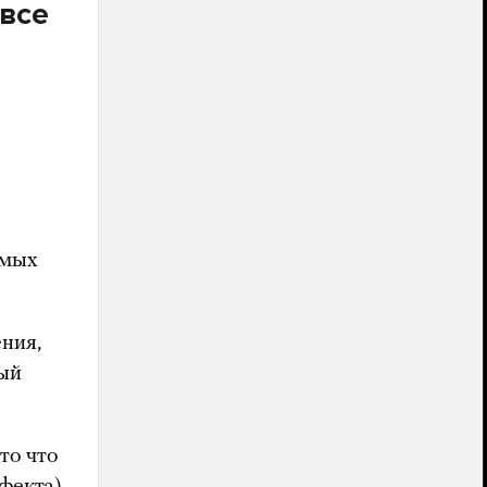
все
амых
ния,
ный
то что
фекта).