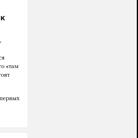
ак
,
ся
что «там
тоят
 первых