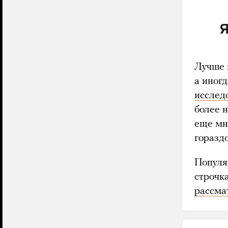
Я
Лучше 
а иног
исслед
более 
еще мн
гораздо
Популя
строчк
рассма