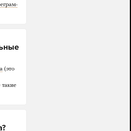
еграм-
льные
а
(это
 такие
а?