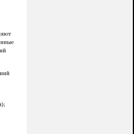
ляют
венные
ций
аний
);