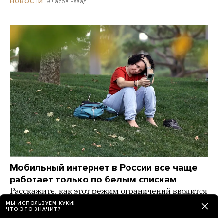
9 часов назад
НОВОСТИ
Мобильный интернет в России все чаще
работает только по белым спискам
Расскажите, как этот режим ограничений вводится
там, где вы живете
МЫ ИСПОЛЬЗУЕМ КУКИ!
ЧТО ЭТО ЗНАЧИТ?