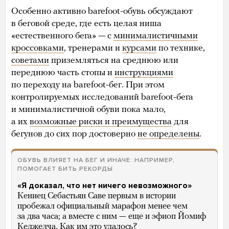
Особенно активно barefoot-обувь обсуждают
в беговой среде, где есть целая ниша
«естественного бега» — с
минималистичными
кроссовками
, тренерами и
курсами
по технике,
советами
приземляться на среднюю или
переднюю часть стопы и
инструкциями
по переходу на barefoot-бег. При этом
контролируемых исследований barefoot-бега
и минималистичной обуви пока мало,
а их
возможные риски и преимущества
для
бегунов до сих пор достоверно
не определены
.
ОБУВЬ ВЛИЯЕТ НА БЕГ И ИНАЧЕ: НАПРИМЕР,
ПОМОГАЕТ БИТЬ РЕКОРДЫ
«Я доказал, что нет ничего невозможного»
Кениец Себастьян Саве первым в истории
пробежал официальный марафон менее чем
за два часа; а вместе с ним — еще и эфиоп Йомиф
Кеджелча. Как им это удалось?