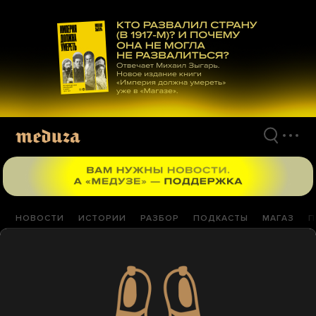
Перейти
к
материалам
НОВОСТИ
ИСТОРИИ
РАЗБОР
ПОДКАСТЫ
МАГАЗ
П