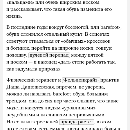
«пальцами» или очень широким носком
и рассказывает, что такая обувь изменила его
жизнь.
В последние годы вокруг босоногой, или barefoot-,
обуви сложился отдельный культ. В соцсетях
советуют
отказаться от «обычных» кроссовок
и ботинок, перейти на широкие носки,
тонкую
подошву
,
нулевой перепад
между пяткой
и носком — и наконец «дать стопе работать так,
как задумала природа».
Физический терапевт и
Фельденкрайз-
практик
Даша Данюшевская
, впрочем, не уверена,
можно ли называть barefoot-обувь большим
трендом: она до сих пор часто слышит, что такие
модели кажутся людям «уродливыми»,
неудобными или слишком непривычными.
Но если интерес к ней
правда растет
, в этом,
по ее словам, есть смысл: люди начинают больше