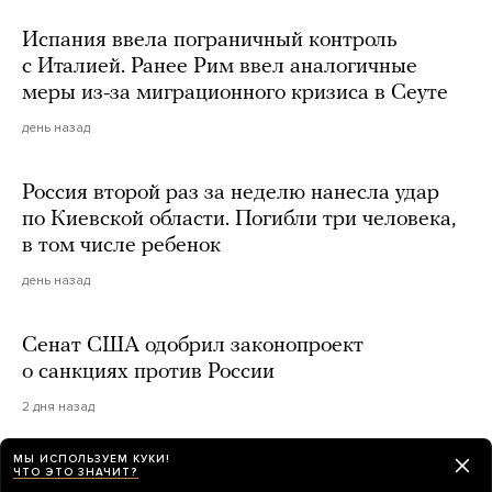
Испания ввела пограничный контроль
с Италией. Ранее Рим ввел аналогичные
меры из-за миграционного кризиса в Сеуте
день назад
Россия второй раз за неделю нанесла удар
по Киевской области. Погибли три человека,
в том числе ребенок
день назад
Сенат США одобрил законопроект
о санкциях против России
2 дня назад
МЫ ИСПОЛЬЗУЕМ КУКИ!
The Atlantic: Маск не разрешает Украине
ЧТО ЭТО ЗНАЧИТ?