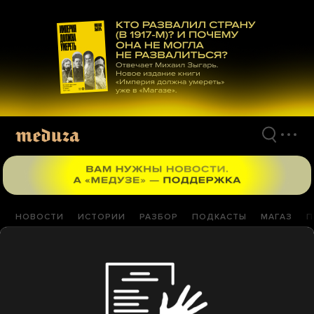
Перейти
к
материалам
НОВОСТИ
ИСТОРИИ
РАЗБОР
ПОДКАСТЫ
МАГАЗ
П