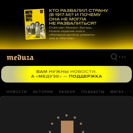
Перейти
к
материалам
НОВОСТИ
ИСТОРИИ
РАЗБОР
ПОДКАСТЫ
МАГАЗ
П