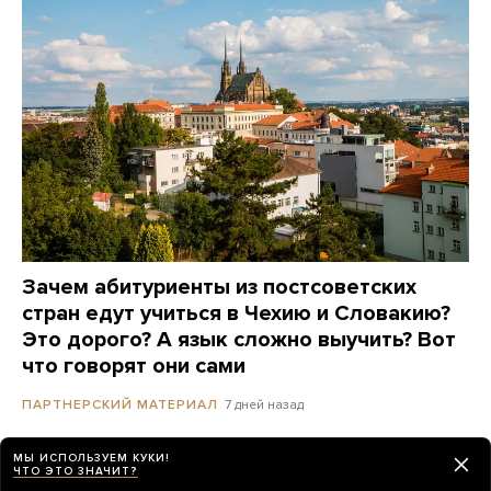
Зачем абитуриенты из постсоветских
стран едут учиться в Чехию и Словакию?
Это дорого? А язык сложно выучить? Вот
что говорят они сами
7 дней назад
ПАРТНЕРСКИЙ МАТЕРИАЛ
МЫ ИСПОЛЬЗУЕМ КУКИ!
Полиция Сеула провела обыски в штаб-
ЧТО ЭТО ЗНАЧИТ?