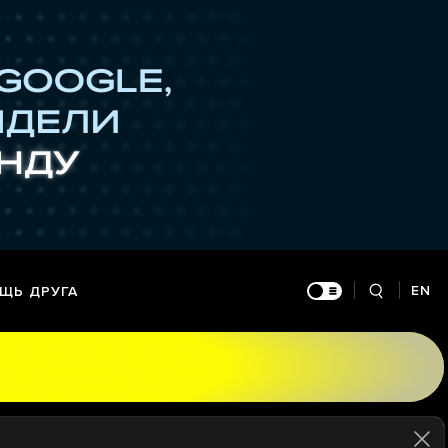
EN
ЩЬ ДРУГА