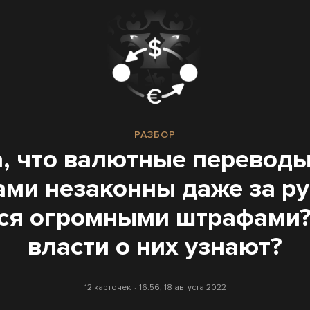
РАЗБОР
, что валютные перевод
ами незаконны даже за р
ся огромными штрафами?
власти о них узнают?
12 карточек
16:56, 18 августа 2022