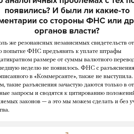
б аналогичных проблемах с тех п
появились? И были ли какие-то
ментарии со стороны ФНС или др
органов власти?
толь же резонансных независимых свидетельств от
о попытке ФНС предъявить к уплате штрафы
цатикратном размере от суммы валютного перево
шедшую неделю не появилось. ФНС с разъяснени
 описанного в «Коммерсанте», также не выступила.
м, такие разъяснения зачастую даются только в о
тные запросы и сводятся к цитированию положени
яемых законов — а это мы можем сделать и без у
тва.