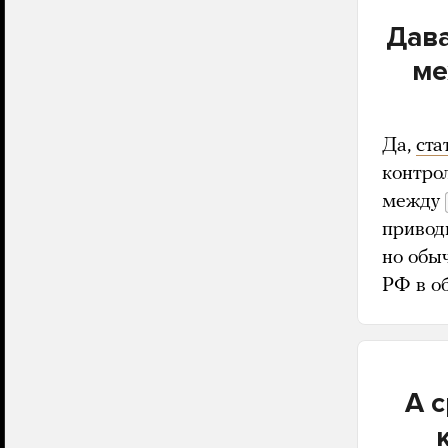
Дава
ме
Да,
ста
контро
между
привод
но обы
РФ в о
А с