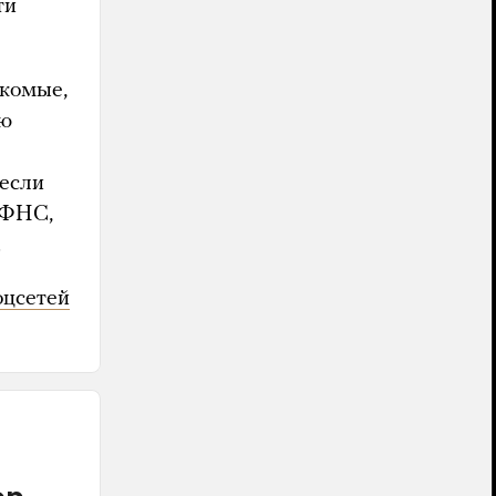
ти
акомые,
ую
 если
 ФНС,
.
оцсетей