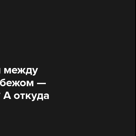
ы между
убежом —
 А откуда