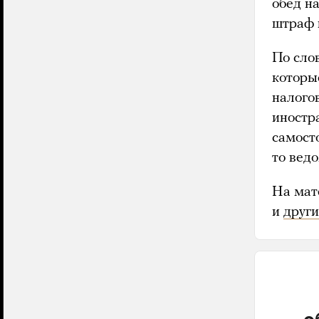
обед н
штраф 
По сло
которы
налого
иностра
самост
то ведо
На мат
и
друг