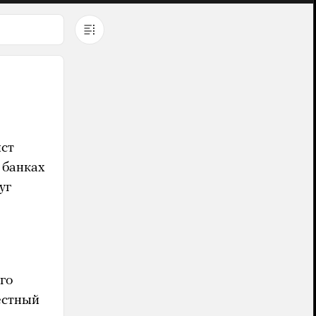
ист
 банках
уг
го
естный