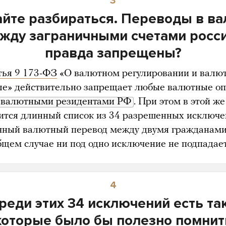
3
йте разбираться. Переводы в в
жду заграничными счетами росс
правда запрещены?
тья 9 173-ФЗ
«О валютном регулировании и валю
ле» действительно запрещает любые валютные о
валютными резидентами РФ
. При этом в этой же
ится длинный список из 34 разрешенных исключе
чный валютный перевод между двумя гражданам
бщем случае ни под одно исключение не подпадает
4
реди этих 34 исключений есть та
которые было бы полезно помнит