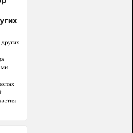
ор
угих
 других
да
ями
тветах
й
частия