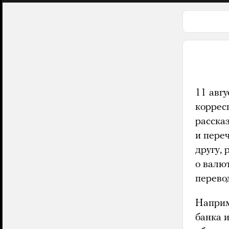
11 авг
коррес
расска
и пере
другу,
о валю
перево
Наприме
банка 