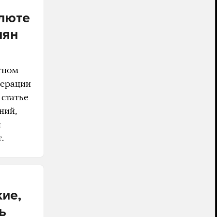
алюте
иян
тном
перации
 статье
ний,
и
.
кие,
ь