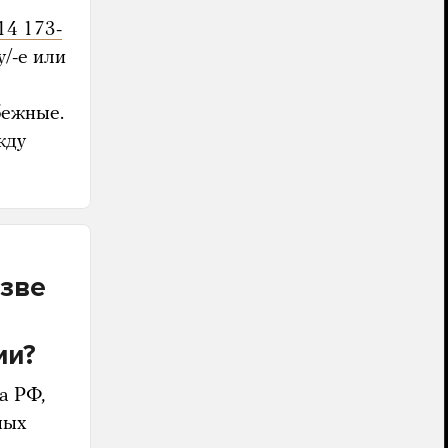
14 173-
у/-е или
бежные.
жду
азве
ии?
а РФ,
ных