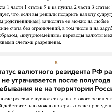
та 1 части 1
статьи 9
и из
пункта 2 части 3 статьи 
дует, что, если вы решили подарить валюту супруг
м родственникам
, зачислять ее можно на любые
кие счета без ограничений, в том числе и на зару
образом, «внутрисемейные» переводы валюты ме
жными счетами разрешены.
6
татус валютного резидента РФ р
не утрачивается после полугода
ебывания не на территории Росс
ногие россияне путают статус налогового резидент
й действительно можно потерять после проведен