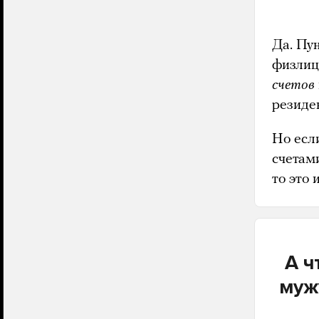
Да. Пу
физлиц
счетов
резиде
Но есл
счетам
то это
А ч
муж