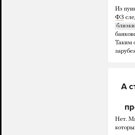
Из пунк
ФЗ
сле
близки
банковс
Таким 
зарубе
А с
пр
Нет. М
которы