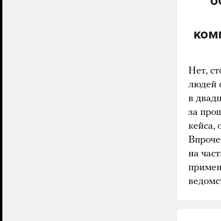
о
ком
Нет, с
людей 
в двад
за про
кейса,
Впроче
на час
примен
ведомс