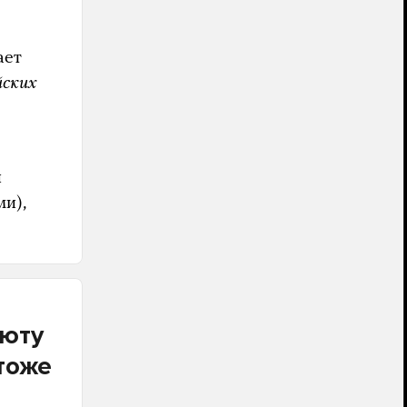
ает
йских
и
и),
люту
тоже