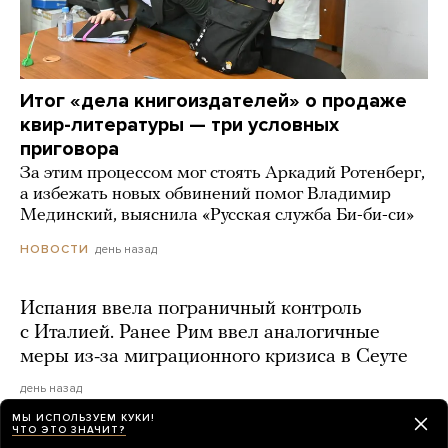
Итог «дела книгоиздателей» о продаже
квир-литературы — три условных
приговора
За этим процессом мог стоять Аркадий Ротенберг,
а избежать новых обвинений помог Владимир
Мединский, выяснила «Русская служба Би-би-си»
день назад
НОВОСТИ
Испания ввела пограничный контроль
с Италией. Ранее Рим ввел аналогичные
меры из-за миграционного кризиса в Сеуте
день назад
МЫ ИСПОЛЬЗУЕМ КУКИ!
ЧТО ЭТО ЗНАЧИТ?
Россия второй раз за неделю нанесла удар