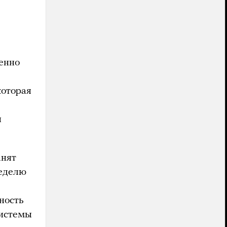
шенно
которая
ы
анят
неделю
ность
системы