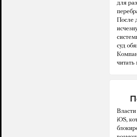
для раз
перебр
После 
исчезн
систем
суд об
Компан
читать 
П
Власти
iOS, к
блокиро
возмож