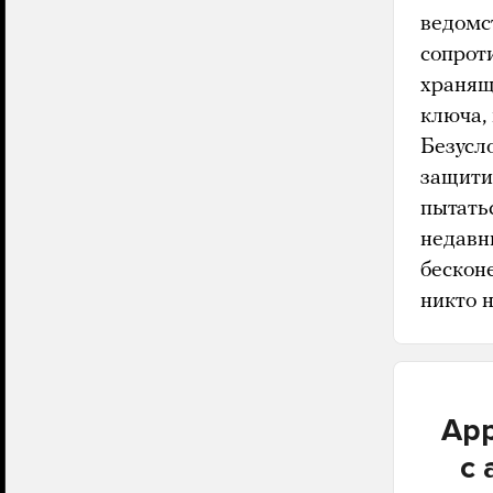
ведомс
сопрот
хранящи
ключа,
Безусл
защитит
пытать
недавн
бескон
никто н
App
с 