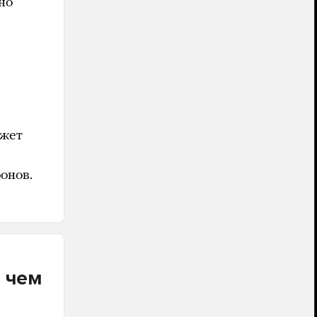
но
.
я
ожет
онов.
о чем