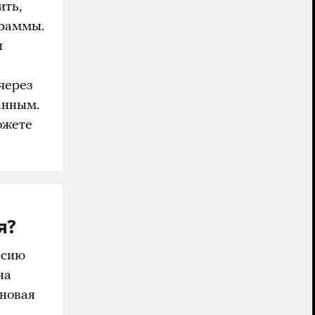
ить,
граммы.
и
через
анным.
ожете
я?
рсию
на
 новая