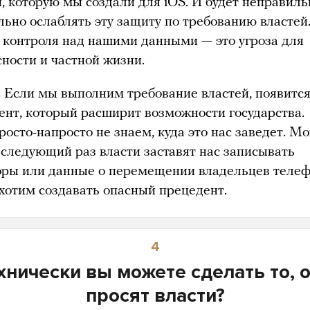
, которую мы создали для iOS. И будет неправиль
льно ослаблять эту защиту по требованию властей
 контроля над нашими данными — это угроза для
сности и частной жизни.
: Если мы выполним требование властей, появитс
ент, который расширит возможности государства.
осто-напросто не знаем, куда это нас заведет. М
в следующий раз власти заставят нас записывать
оры или данные о перемещении владельцев телеф
хотим создавать опасный прецедент.
4
хнически вы можете сделать то, 
просят власти?