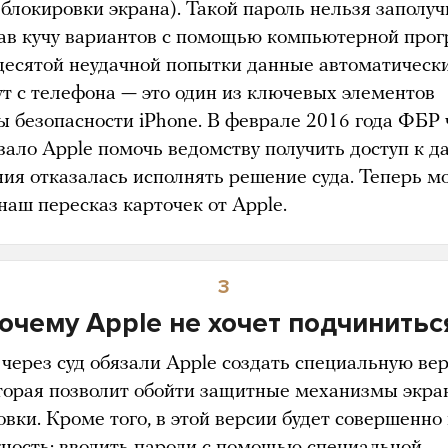
блокировки экрана). Такой пароль нельзя заполуч
ав кучу вариантов с помощью компьютерной про
десятой неудачной попытки данные автоматическ
ут с телефона — это один из ключевых элементов
ы безопасности iPhone. В феврале 2016 года ФБР 
язало Apple помочь ведомству получить доступ к д
ия отказалась исполнять решение суда. Теперь м
наш пересказ карточек от Apple.
3
очему Apple не хочет подчинитьс
 через суд обязали Apple создать специальную ве
оторая позволит обойти защитные механизмы экра
вки. Кроме того, в этой версии будет совершенно
ность: вводить пароли с помощью специальной