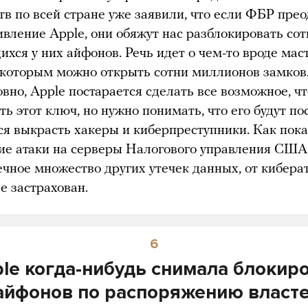
тв по всей стране уже заявили, что если ФБР прео
ивление Apple, они обяжут нас разблокировать сот
хся у них айфонов. Речь идет о чем-то вроде мас
 которым можно открыть сотни миллионов замков
овно, Apple постарается сделать все возможное, ч
ь этот ключ, но нужно понимать, что его будут по
ся выкрасть хакеры и киберпреступники. Как пок
ие атаки на серверы Налогового управления США
ечное множество других утечек данных, от кибера
е застрахован.
6
le когда-нибудь снимала блокир
айфонов по распоряжению власт