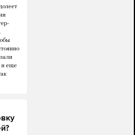
долеет
ни
тер-
.
тобы
стоянно
азали
 и еще
так
овку
ей?