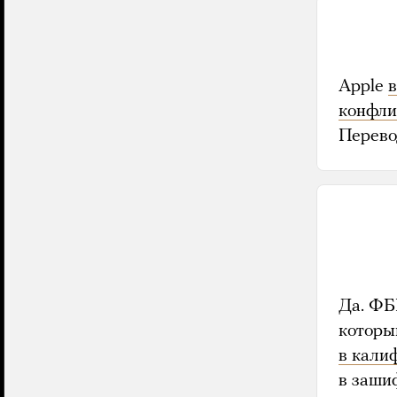
Apple
в
конфли
Перевод
Да. ФБ
которы
в кали
в заши