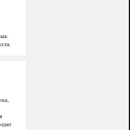
зык.
кста.
ека,
я
водят