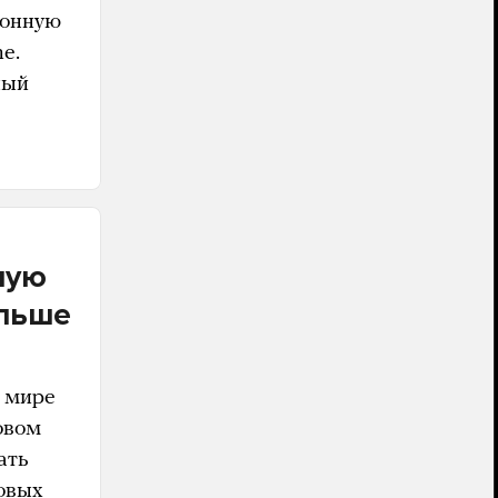
ионную
e.
ный
ную
ольше
м мире
овом
ать
ловых