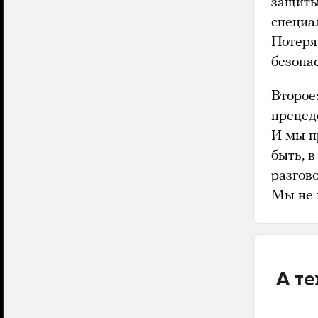
защиты
специа
Потеря
безопа
Второе
прецед
И мы пр
быть, 
разгов
Мы не 
А те