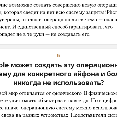
олне возможно создать совершенно новую операц
, которая сведет на нет всю систему защиты iPhon
уверены, что такая операционная система — опас
мент. И единственный способ гарантировать, что
опадет не в те руки — не создавать его.
5
ple может создать эту операцион
ему для конкретного айфона и б
никогда не использовать?
ой мир отличается от физического. В физическо
ете уничтожить объект раз и навсегда. Но в цифр
се иначе: операционную систему можно использов
и снова на разных устройствах. Представители си