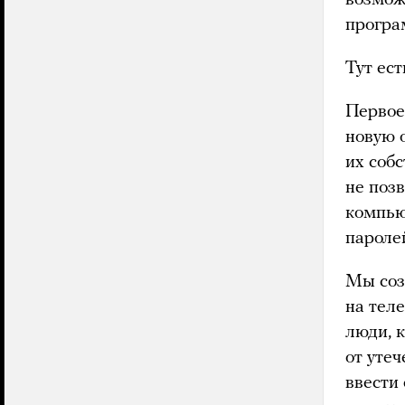
програ
Тут ес
Первое
новую 
их соб
не поз
компью
пароле
Мы соз
на тел
люди, 
от уте
ввести