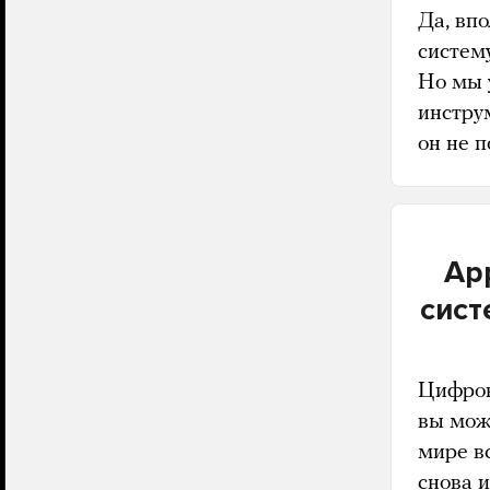
Да, вп
систему
Но мы 
инстру
он не п
Ap
сист
Цифров
вы мож
мире в
снова 