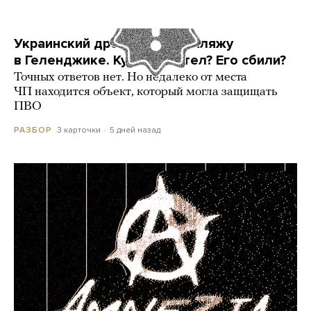
Украинский дрон попал по пляжу
в Геленджике. Куда он летел? Его сбили?
Точных ответов нет. Но недалеко от места
ЧП находится объект, который могла защищать
ПВО
3 карточки
5 дней назад
РАЗБОР