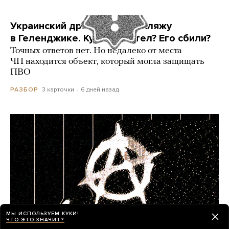
Украинский дрон попал по пляжу
в Геленджике. Куда он летел? Его сбили?
Точных ответов нет. Но недалеко от места
ЧП находится объект, который могла защищать
ПВО
3 карточки
6 дней назад
РАЗБОР
МЫ ИСПОЛЬЗУЕМ КУКИ!
ЧТО ЭТО ЗНАЧИТ?