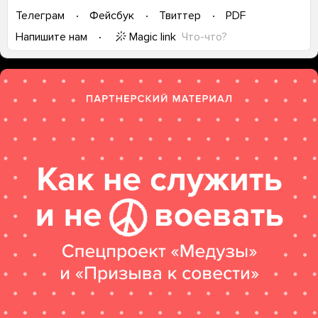
Телеграм
Фейсбук
Твиттер
PDF
Magic link
Что-что?
Напишите нам