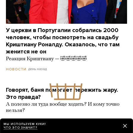
У церкви в Португалии собрались 2000
человек, чтобы посмотреть на свадьбу
Криштиану Роналду. Оказалось, что там
женится не он
Реакция Криштиану — 🤣🤣🤣🤣🤣
день назад
НОВОСТИ
Говорят, баня помогает пережить жару.
Это правда?
А полезно ли туда вообще ходить? И кому точно
нельзя?
9 карточек
день назад
РАЗБОР
МЫ ИСПОЛЬЗУЕМ КУКИ!
ЧТО ЭТО ЗНАЧИТ?