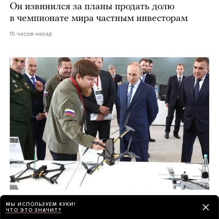
Он извинился за планы продать долю
в чемпионате мира частным инвесторам
15 часов назад
Под Екатеринбургом совершено
МЫ ИСПОЛЬЗУЕМ КУКИ!
покушение на Владимира Ткачука —
ЧТО ЭТО ЗНАЧИТ?