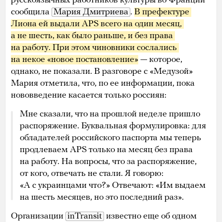
русскоязычных работников культуры во Франции
сообщила
Мария Дмитриева
.
В префектуре 
Лиона ей выдали APS всего на один месяц, 
а не шесть, как было раньше, и без права 
на работу. При этом чиновники сослались 
на некое «новое постановление»
— которое,
однако, не показали. В разговоре с «Медузой»
Мария отметила, что, по ее информации, пока
нововведение касается только россиян:
Мне сказали, что на прошлой неделе пришло
распоряжение. Буквальная формулировка: для
обладателей российского паспорта мы теперь
продлеваем APS только на месяц без права
на работу. На вопросы, что за распоряжение,
от кого, отвечать не стали. Я говорю:
«А с украинцами что?» Отвечают: «Им выдаем
на шесть месяцев, но это последний раз».
Организации
inTransit
известно еще об одном