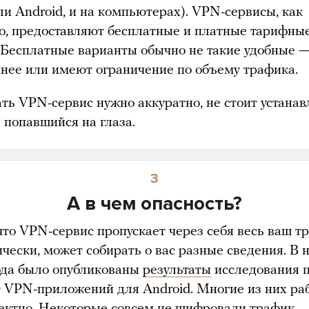
ли Android, и на компьютерах). VPN-сервисы, как
о, предоставляют бесплатные и платные тарифны
 Бесплатные варианты обычно не такие удобные —
нее или имеют ограничение по объему трафика.
ть VPN-сервис нужно аккуратно, не стоит устанав
 попавшийся на глаза.
3
А в чем опасность?
что VPN-сервис пропускает через себя весь ваш тр
ически, может собирать о вас разные сведения. В 
ода было опубликованы
результаты
исследования 
т VPN-приложений для Android. Многие из них ра
ектно. Некоторые совсем не шифровали трафик,