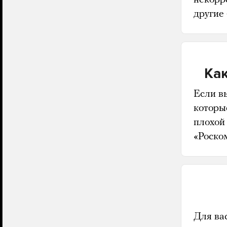
другие
Как
Если в
которы
плохой
«Роско
Для ва