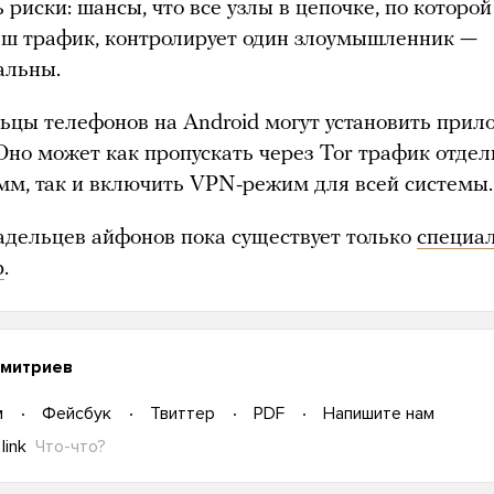
 риски: шансы, что все узлы в цепочке, по которой
аш трафик, контролирует один злоумышленник —
льны.
ьцы телефонов на Android могут установить прил
 Оно может как пропускать через Tor трафик отде
мм, так и включить VPN-режим для всей системы.
адельцев айфонов пока существует только
специа
р
.
митриев
м
Фейсбук
Твиттер
PDF
Напишите нам
link
Что-что?