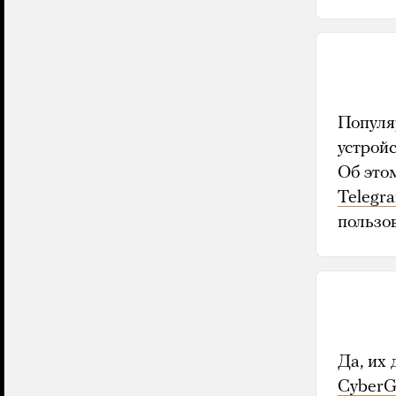
Популя
устрой
Об этом
Telegr
пользо
Да, их
CyberG