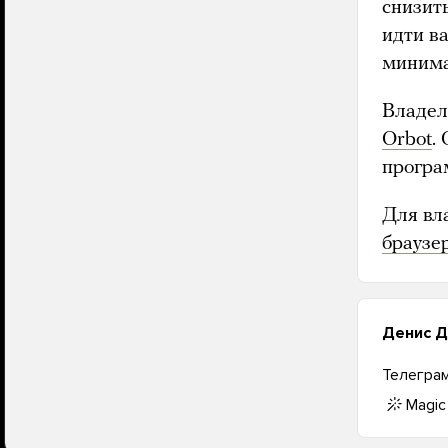
снизить
идти в
минима
Владел
Orbot
.
програ
Для вл
браузе
Денис Д
Телегра
Magic 