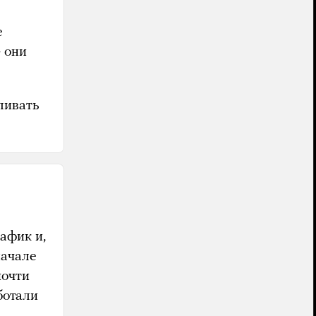
е
 они
ливать
афик и,
начале
почти
ботали