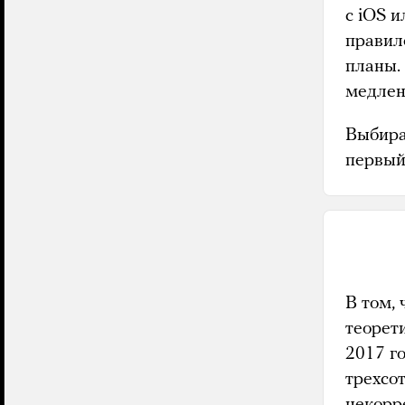
с iOS и
правил
планы.
медлен
Выбира
первый
В том, 
теорет
2017 г
трехсо
некорр