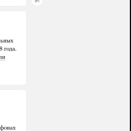
льных
 года.
ли
ефонах