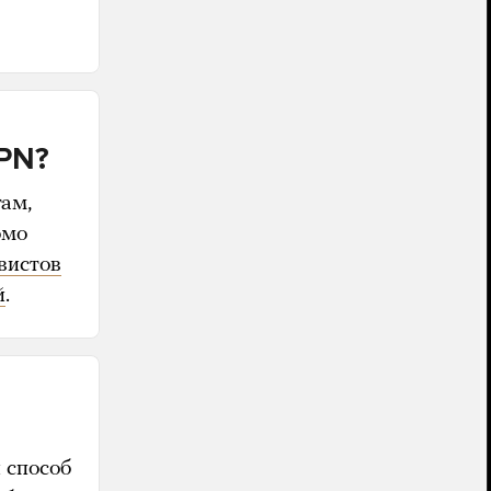
VPN?
там,
омо
вистов
й
.
 способ