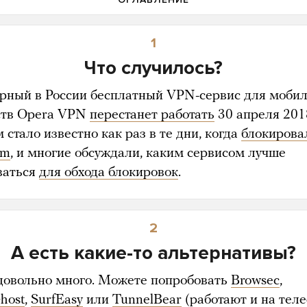
1
Что случилось?
рный в России бесплатный VPN-сервис для моби
ств Opera VPN
перестанет работать
30 апреля 2018
 стало известно как раз в те дни, когда
блокирова
am
, и многие обсуждали, каким сервисом лучше
ваться
для обхода блокировок
.
2
А есть какие-то альтернативы?
 довольно много. Можете попробовать
Browsec
,
host
,
SurfEasy
или
TunnelBear
(работают и на тел