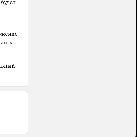
 будет
ожение
льных
льный