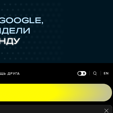
EN
ЩЬ ДРУГА