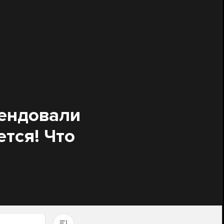
мендовали
ется! Что