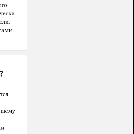
его
чески.
оли.
 сами
?
ы
ются
вашему
ли