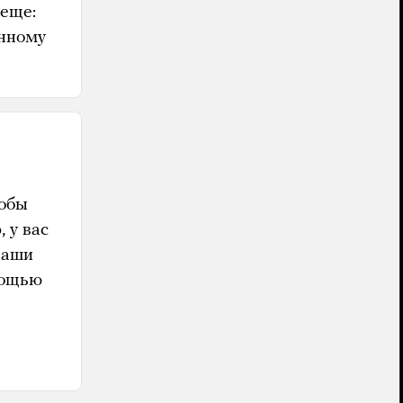
 еще:
анному
тобы
 у вас
ваши
мощью