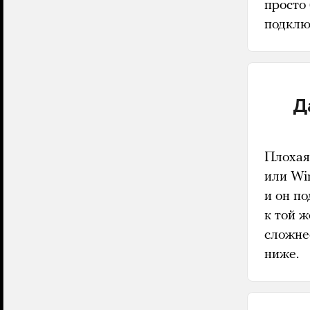
просто
подклю
Д
Плохая 
или Wi
и он по
к той ж
сложне
ниже.