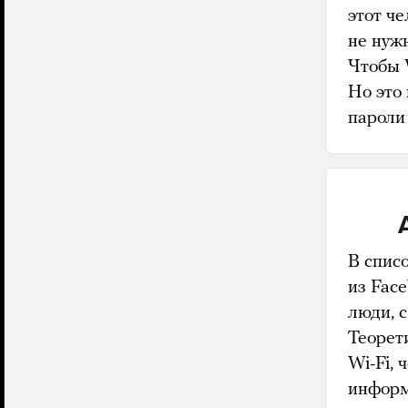
этот че
не нуж
Чтобы 
Но это 
пароли 
В спис
из Face
люди, 
Теорети
Wi-Fi, 
информ