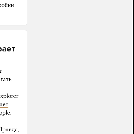
ройки
рает
т
агать
xplorer
ает
pple.
Правда,