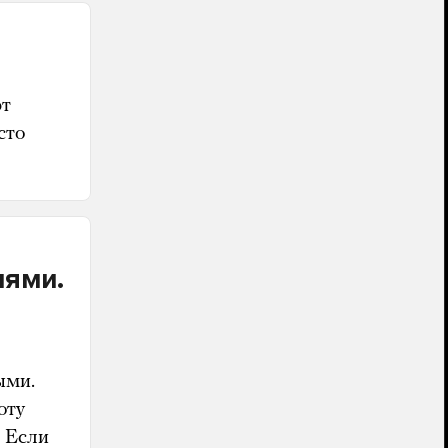
ют
сто
лями.
ыми.
оту
. Если