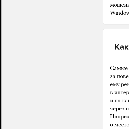
мошенн
Window
Как
Самые 
за пов
ему ре
в интер
и на к
через п
Наприм
о мест