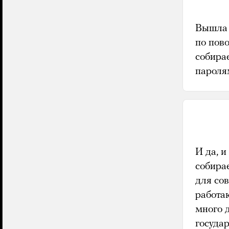
Вышла 
по пово
собира
паролям
И да, и
собира
для со
работа
много 
госуда