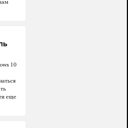
 вам
ль
dows 10
чаться
ать
ти еще