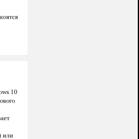
окоятся
dows 10
ового
рает
й или