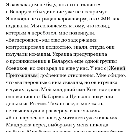
Я завскладом не буду, но это не главное:
в Беларуси объединение уже не воспримут.
Я никогда не отрицал коронавирус, это СМИ так
подавали. Мы склоняемся к тому, что ковид,
которым я
переболел
, мне подкинули.
«Вагнеровцев»
мы еще до задержания
контролировали полностью, знали, откуда они
получали команды. Украина предупредила
о проникновении в Беларусь еще одной группы
боевиков, но они вряд ли еще у нас. У нас с
Женей 
Пригожиным
добрейшие отношения. Мне обидно,
что «вагнеровцы» с ним связаны, но он игрушка
в чужих руках. Мой младший сын Коля настроен
оппозиционно. Бабарико и Цепкало получали
деньги из России. Тихановскую мне жаль,
ее «выпихнули и развернули как знамя».
«Я не парюсь по поводу митингов уж слишком».
Мандража перед выборами у меня никогда