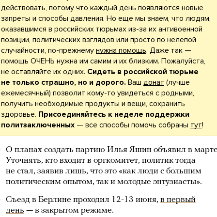
действовать, потому что каждый день появляются новые
запреты и способы давления. Но еще мы знаем, что людям,
оказавшимся в российских тюрьмах из-за их антивоенной
позиции, политических взглядов или просто по нелепой
случайности, по-прежнему
нужна помощь
. Даже так —
помощь ОЧЕНЬ нужна им самим и их близким. Пожалуйста,
не оставляйте их одних.
Сидеть в российской тюрьме
не только страшно, но и дорого.
Ваш
донат
(лучше
ежемесячный) позволит кому-то увидеться с родными,
получить необходимые продукты и вещи, сохранить
здоровье.
Присоединяйтесь к неделе поддержки
политзаключенных
— все способы помочь собраны
тут
!
О планах создать партию Илья Яшин объявил в марте
Уточнять, кто входит в оргкомитет, политик тогда
не стал, заявив лишь, что это «как люди с большим
политическим опытом, так и молодые энтузиасты».
Съезд в Берлине проходил 12-13 июня,
в первый
день
— в закрытом режиме.