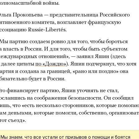
олномасштабной войны.
льга Прокопьева — представительница Российского
нтивоенного комитета, возглавляет французскую
ссоциацию Russie-Libertés.
Мы партию создаем ровно для того, чтобы бороться
а власть в России. И для того, чтобы быть субъектом
еждународных отношений», — заявил Яшин (здесь
 далее цитаты
по «Дождю»
). Яшин подчеркнул, что хотя
артия и создана за границей, «рано или поздно» она
бязательно будет в России.
то финансирует партию, Яшин уточнять не стал,
ославшись на соображения безопасности. Он сообщил
ишь, что «есть несколько сторонников, которые помога
ам деньгами, которые помогли, собственно, организова
тот съезд».
Мы знаем, что все устали от призывов о помощи и боятся