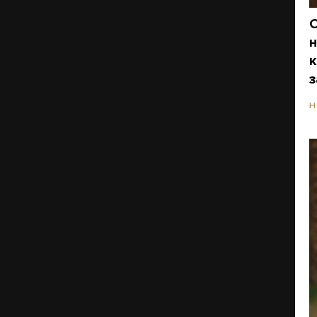
О
н
к
з
Н