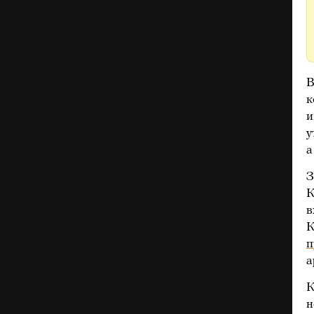
В
к
и
у
а
З
К
в
К
п
а
К
н