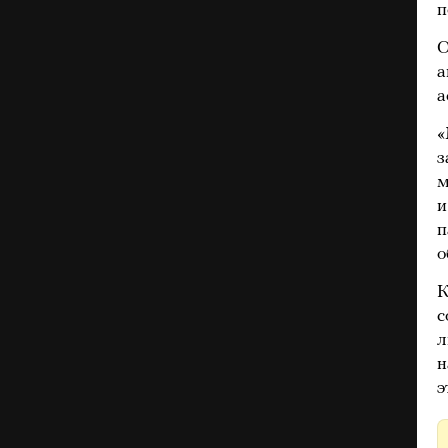
п
О
а
а
«
з
м
и
п
о
К
с
л
н
э