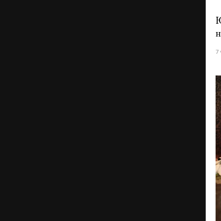
Ю
н
7