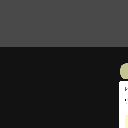
И
1
И