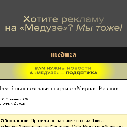
лья Яшин возглавил партию «Мирная Россия»
7:04, 13 июнь 2026
сточник:
Дождь
Обновление.
Правильное название партии Яшина —