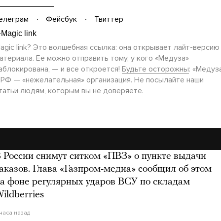
елеграм
Фейсбук
Твиттер
agic link? Это волшебная ссылка: она открывает
лайт-версию
атериала. Ее можно отправить тому, у кого «Медуза»
аблокирована, — и все откроется!
Будьте осторожны
: «Медуз
 РФ — «нежелательная» организация. Не посылайте наши
татьи людям, которым вы не доверяете.
 России снимут ситком «ПВЗ» о пункте выдачи
аказов. Глава «Газпром-медиа» сообщил об этом
а фоне регулярных ударов ВСУ по складам
ildberries
 часа назад