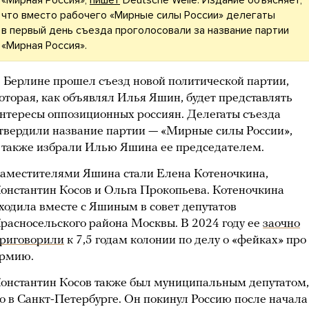
«Мирная Россия»,
пишет
Deutsche Welle. Издание объясняет,
что вместо рабочего «Мирные силы России» делегаты
в первый день съезда проголосовали за название партии
«Мирная Россия».
 Берлине прошел съезд новой политической партии,
оторая, как объявлял Илья Яшин, будет представлять
нтересы оппозиционных россиян. Делегаты съезда
твердили название партии — «Мирные силы России»,
 также избрали Илью Яшина ее председателем.
аместителями Яшина стали Елена Котеночкина,
онстантин Косов и Ольга Прокопьева. Котеночкина
ходила вместе с Яшиным в совет депутатов
расносельского района Москвы. В 2024 году ее
заочно
риговорили
к 7,5 годам колонии по делу о «фейках» про
рмию.
онстантин Косов также был муниципальным депутатом,
о в Санкт-Петербурге. Он покинул Россию после начала