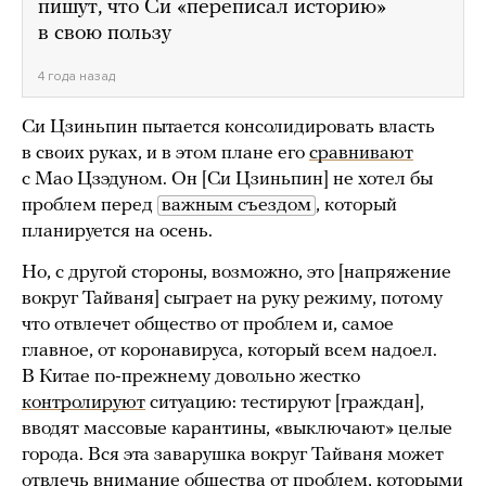
пишут, что Си «переписал историю»
в свою пользу
4 года назад
Си Цзиньпин пытается консолидировать власть
в своих руках, и в этом плане его
сравнивают
с Мао Цзэдуном. Он [Си Цзиньпин] не хотел бы
проблем перед
важным съездом
, который
планируется на осень.
Но, с другой стороны, возможно, это [напряжение
вокруг Тайваня] сыграет на руку режиму, потому
что отвлечет общество от проблем и, самое
главное, от коронавируса, который всем надоел.
В Китае по-прежнему довольно жестко
контролируют
ситуацию: тестируют [граждан],
вводят массовые карантины, «выключают» целые
города. Вся эта заварушка вокруг Тайваня может
отвлечь внимание общества от проблем, которыми