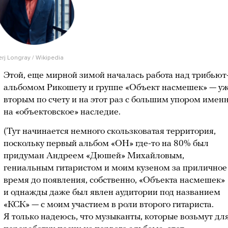
erj Longray / Wikipedia
Этой, еще мирной зимой началась работа над трибьют
альбомом Рикошету и группе «Объект насмешек» — у
вторым по счету и на этот раз с большим упором имен
на «объектовское» наследие.
(Тут начинается немного скользковатая территория,
поскольку первый альбом «ОН» где-то на 80% был
придуман Андреем «Дюшей» Михайловым,
гениальным гитаристом и моим кузеном за приличное
время до появления, собственно, «Объекта насмешек»
и однажды даже был явлен аудитории под названием
«КСК» — с моим участием в роли второго гитариста.
Я только надеюсь, что музыканты, которые возьмут дл