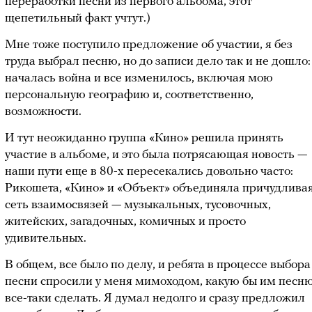
переработки песни из первого альбома, этот
щепетильный факт учтут.)
Мне тоже поступило предложение об участии, я без
труда выбрал песню, но до записи дело так и не дошло:
началась война и все изменилось, включая мою
персональную географию и, соответственно,
возможности.
И тут неожиданно группа «Кино» решила принять
участие в альбоме, и это была потрясающая новость —
наши пути еще в 80-х пересекались довольно часто:
Рикошета, «Кино» и «Объект» объединяла причудлива
сеть взаимосвязей — музыкальных, тусовочных,
житейских, загадочных, комичных и просто
удивительных.
В общем, все было по делу, и ребята в процессе выбора
песни спросили у меня мимоходом, какую бы им песн
все-таки сделать. Я думал недолго и сразу предложил