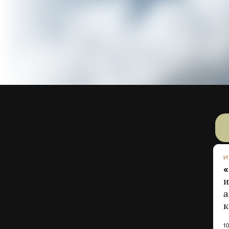
И
«
и
а
к
1