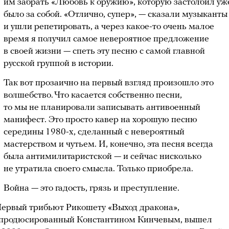
им забрать «Любовь к оружию», которую застолбил уж
было за собой. «Отлично, супер», — сказали музыканты
и ушли репетировать, а через какое-то очень малое
время я получил самое невероятное предложение
в своей жизни — спеть эту песню с самой главной
русской группой в истории.
Так вот прозаично на первый взгляд произошло это
волшебство. Что касается собственно песни,
то мы не планировали записывать антивоенный
манифест. Это просто кавер на хорошую песню
середины 1980-х, сделанный с невероятный
мастерством и чутьем. И, конечно, эта песня всегда
была антимилитаристской — и сейчас нисколько
не утратила своего смысла. Только приобрела.
Война — это гадость, грязь и преступление.
ервый трибьют Рикошету «Выход дракона»,
продюсированный Константином Кинчевым, вышел