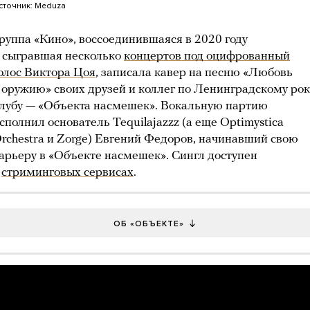
сточник:
Meduza
руппа «Кино», воссоединившаяся в 2020 году
 сыгравшая несколько
концертов под оцифрованный
олос Виктора Цоя
, записала кавер на песню «Любовь
 оружию» своих друзей и коллег по Ленинградскому рок
лубу — «Объекта насмешек». Вокальную партию
сполнил основатель Tequilajazzz (а еще Optimystica
rchestra и Zorge) Евгений Федоров, начинавший свою
арьеру в «Объекте насмешек». Сингл доступен
в
стриминговых сервисах
.
ОБ «ОБЪЕКТЕ»