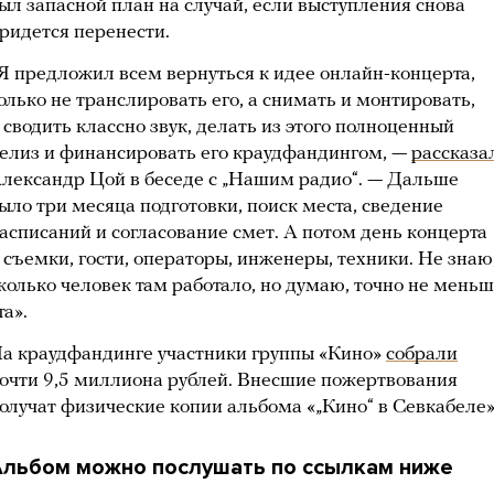
ыл запасной план на случай, если выступления снова
ридется перенести.
Я предложил всем вернуться к идее онлайн-концерта,
олько не транслировать его, а снимать и монтировать,
 сводить классно звук, делать из этого полноценный
елиз и финансировать его краудфандингом, —
рассказа
лександр Цой в беседе с „Нашим радио“. — Дальше
ыло три месяца подготовки, поиск места, сведение
асписаний и согласование смет. А потом день концерта
 съемки, гости, операторы, инженеры, техники. Не знаю
колько человек там работало, но думаю, точно не мень
та».
а краудфандинге участники группы «Кино»
собрали
очти 9,5 миллиона рублей. Внесшие пожертвования
олучат физические копии альбома «„Кино“ в Севкабеле»
Альбом можно послушать по ссылкам ниже