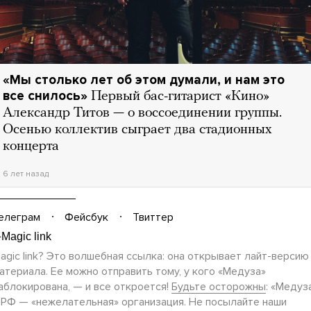
«Мы столько лет об этом думали, и нам это
все снилось»
Первый бас-гитарист «Кино»
Александр Титов — о воссоединении группы.
Осенью коллектив сыграет два стадионных
концерта
6 лет назад
елеграм
Фейсбук
Твиттер
agic link? Это волшебная ссылка: она открывает
лайт-версию
атериала. Ее можно отправить тому, у кого «Медуза»
аблокирована, — и все откроется!
Будьте осторожны
: «Медуз
 РФ — «нежелательная» организация. Не посылайте наши