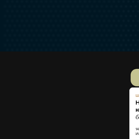
Ш
Н
н
б
14
И