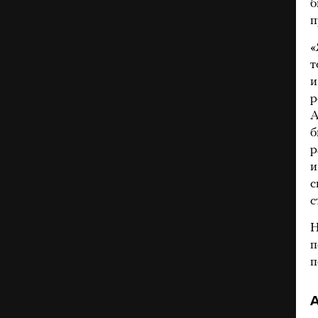
б
п
«
т
и
р
А
б
р
и
с
с
Н
п
п