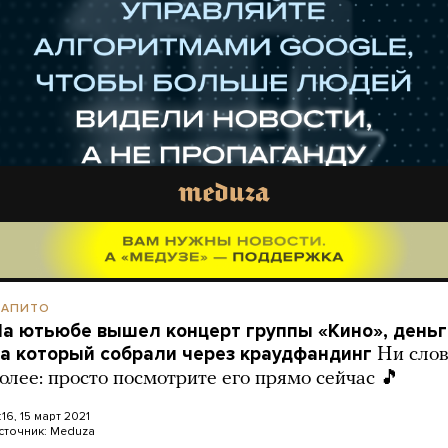
АПИТО
а ютьюбе вышел концерт группы «Кино», деньг
а который собрали через краудфандинг
Ни сло
олее: просто посмотрите его прямо сейчас 🎵
:16, 15 март 2021
сточник:
Meduza