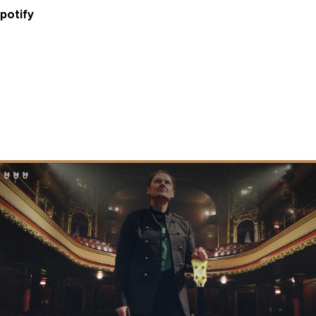
potify
🤘🤘🤘