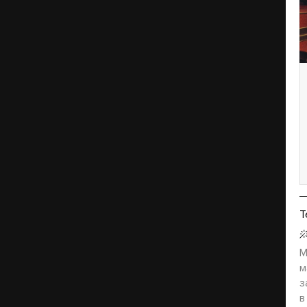
Т
M
м
з
в