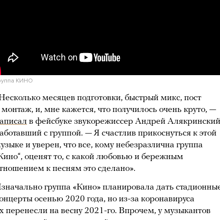
руппа КИНО
Несколько месяцев подготовки, быстрый микс, пост
 монтаж, и, мне кажется, что получилось очень круто, —
аписал
в фейсбуке звукорежиссер Андрей Алякринский
аботавший с группой. — Я счастлив прикоснуться к этой
узыке и уверен, что все, кому небезразлична группа
Кино“, оценят то, с какой любовью и бережным
тношением к песням это сделано».
значально группа «Кино» планировала дать стадионны
онцерты осенью 2020 года, но из-за коронавируса
х перенесли на весну 2021-го. Впрочем, у музыкантов