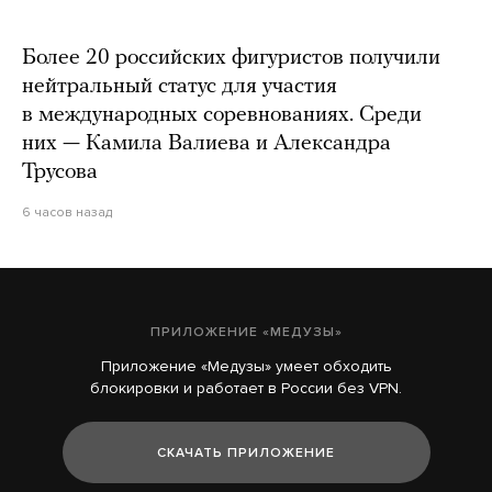
Более 20 российских фигуристов получили
нейтральный статус для участия
в международных соревнованиях. Среди
них — Камила Валиева и Александра
Трусова
6 часов назад
На Катерину Гордееву завели дело
о распространении «фейков» об армии
ПРИЛОЖЕНИЕ «МЕДУЗЫ»
9 часов назад
Приложение «Медузы» умеет обходить
блокировки и работает в России без VPN.
В Германии над базой бундесвера заметили
неизвестные беспилотники
СКАЧАТЬ ПРИЛОЖЕНИЕ
7 часов назад