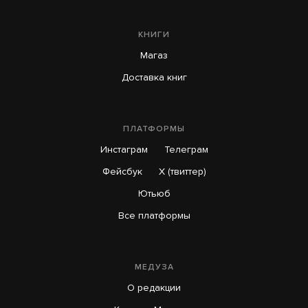
В Швеции задержали пару российских
КНИГИ
туристов. Их посчитали «угрозой
Магаз
безопасности» из-за того, что они поставили
Доставка книг
палатку рядом с домом «охраняемого лица»
9 часов назад
ПЛАТФОРМЫ
Инстаграм
Телеграм
Фейсбук
X (твиттер)
Ютьюб
Все платформы
МЕДУЗА
О редакции