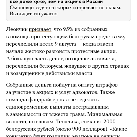
все даже хуже, чем на акциях в России
Омоновцы ездят на скорых и стреляют по окнам.
Выглядит это ужасно
Леончик
признает
, что 95% из собранных
в помощь протестующим белорусам средств ему
перечислили после 9 августа — когда власти
начали жестоко разгонять протестные акции.
А большую часть денег, по оценке активиста,
перечислили белорусы, живущие в других странах
и возмущенные действиями власти.
Собранные деньги пойдут на оплату штрафов
за участие в акциях и услуг адвокатов. Также
команда фандрайзеров хочет сделать
единовременные выплаты пострадавшим
в зависимости от тяжести травм. Минимальная
выплата, по словам Леончика, составит 2000
белорусских рублей (около 900 долларов). «Какие
конкретно будут градации, мы пока не решили,