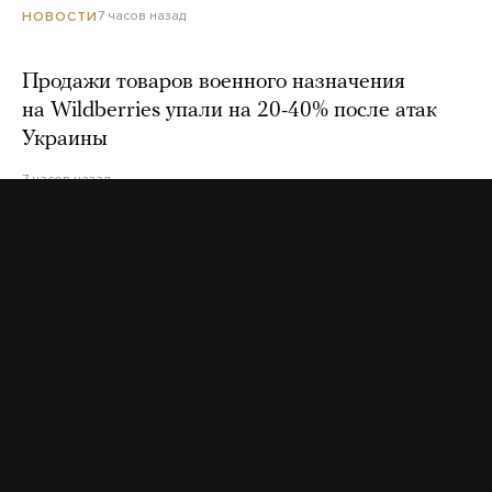
7 часов назад
НОВОСТИ
Продажи товаров военного назначения
на Wildberries упали на 20-40% после атак
Украины
7 часов назад
«Веселый молочник» Джастас Уолкер
рассказал, что его вместе с семьей
собираются выдворить из России
8 часов назад