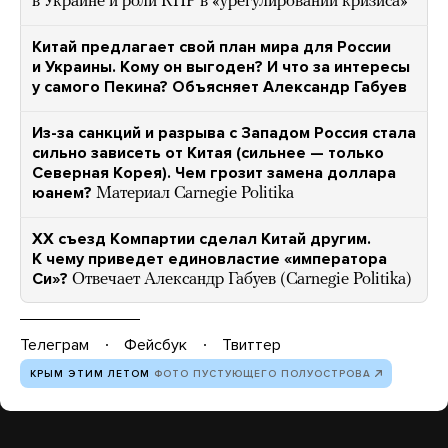
в Украине и роли КНР в «урегулировании кризиса»
Китай предлагает свой план мира для России
и Украины. Кому он выгоден? И что за интересы
у самого Пекина? Объясняет Александр Габуев
Из-за санкций и разрыва с Западом Россия стала
сильно зависеть от Китая (сильнее — только
Северная Корея). Чем грозит замена доллара
юанем?
Материал Carnegie Politika
ХХ съезд Компартии сделал Китай другим.
К чему приведет единовластие «императора
Си»?
Отвечает Александр Габуев (Carnegie Politika)
Телеграм
Фейсбук
Твиттер
КРЫМ ЭТИМ ЛЕТОМ
ФОТО ПУСТУЮЩЕГО ПОЛУОСТРОВА