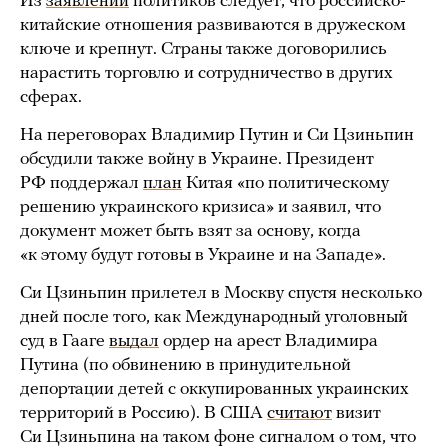
Из
заявлений
политиков следует, что российско-
китайские отношения развиваются в дружеском
ключе и крепнут. Страны также договорились
нарастить торговлю и сотрудничество в других
сферах.
На переговорах Владимир Путин и Си Цзиньпин
обсудили также войну в Украине. Президент
РФ поддержал
план
Китая «по политическому
решению украинского кризиса» и заявил, что
документ может быть взят за основу, когда
«к этому будут готовы в Украине и на Западе».
Си Цзиньпин прилетел в Москву спустя несколько
дней после того, как Международный уголовный
суд в Гааге
выдал
ордер на арест Владимира
Путина (по обвинению в принудительной
депортации детей с оккупированных украинских
территорий в Россию). В США
считают
визит
Си Цзиньпина на таком фоне сигналом о том, что