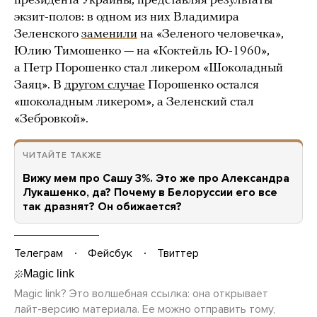
президента Украины, представляя результаты
экзит-полов: в одном из них Владимира
Зеленского
заменили
на «Зеленого человечка»,
Юлию Тимошенко — на «Коктейль Ю-1960»,
а Петр Порошенко стал ликером «Шоколадный
Заяц». В
другом случае
Порошенко остался
«шоколадным ликером», а Зеленский стал
«Зебровкой».
ЧИТАЙТЕ ТАКЖЕ
Вижу мем про Сашу 3%. Это же про Александра
Лукашенко, да? Почему в Белоруссии его все
так дразнят? Он обижается?
Телеграм
Фейсбук
Твиттер
Magic link? Это волшебная ссылка: она открывает
лайт-версию
материала. Ее можно отправить тому,