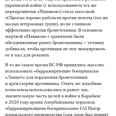
украинской войне (с использованием тех же
перепрошитых «Мавиков») стала массовой.
«Сбросы» хорошо работали против пехоты (тех же
малых штурмовых групп), но не слишком
эффективно против бронетехники. В основном
жертвой «Мавиков» с гранатами были
обездвиженные ранее бронемашины — технику
добивали, чтобы противник не мог эвакуировать
ее в тыл для ремонта.
В то же самое время ВС РФ принялись массово
использовать «барражирующие боеприпасы»
«Ланцет» для поражения бронетехники
и артиллерии противника. Опять же подобные
комплексы использовались и ранее: так,
значительную часть целей в войне в Карабахе
в 2020 году армия Азербайджана поразила
«барражирующими боеприпасами» IAI Harop
израильского производства (сам дрон был принят