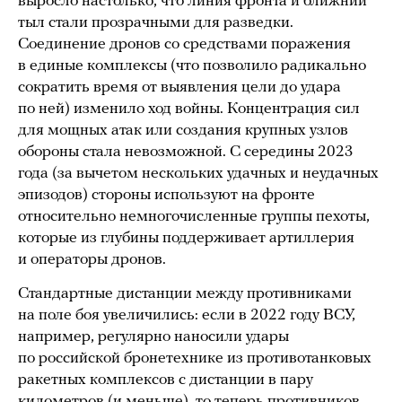
выросло настолько, что линия фронта и ближний
тыл стали прозрачными для разведки.
Соединение дронов со средствами поражения
в единые комплексы (что позволило радикально
сократить время от выявления цели до удара
по ней) изменило ход войны. Концентрация сил
для мощных атак или создания крупных узлов
обороны стала невозможной. С середины 2023
года (за вычетом нескольких удачных и неудачных
эпизодов) стороны используют на фронте
относительно немногочисленные группы пехоты,
которые из глубины поддерживает артиллерия
и операторы дронов.
Стандартные дистанции между противниками
на поле боя увеличились: если в 2022 году ВСУ,
например, регулярно наносили удары
по российской бронетехнике из противотанковых
ракетных комплексов с дистанции в пару
километров (и меньше), то теперь противников