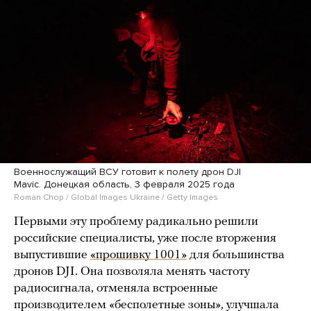
Военнослужащий ВСУ готовит к полету дрон DJI
Mavic. Донецкая область, 3 февраля 2025 года
Roman Chop / Global Images Ukraine / Getty Images
Первыми эту проблему радикально решили
российские специалисты, уже после вторжения
выпустившие
«прошивку 1001»
для большинства
дронов DJI. Она позволяла менять частоту
радиосигнала, отменяла встроенные
производителем «бесполетные зоны», улучшала