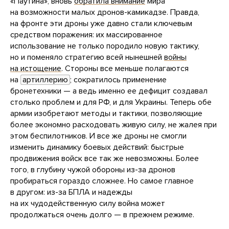
«Паутина», вновь
обратила внимание
мира
на возможности малых дронов-камикадзе. Правда,
на фронте эти дроны уже давно стали ключевым
средством поражения: их массированное
использование не только породило новую тактику,
но и поменяло стратегию всей нынешней
войны
на истощение
. Стороны все меньше полагаются
на
артиллерию
; сократилось применение
бронетехники — а ведь именно ее дефицит создавал
столько проблем и для РФ, и для Украины. Теперь обе
армии изобретают методы и тактики, позволяющие
более экономно расходовать живую силу, не жалея при
этом беспилотников. И все же дроны не смогли
изменить динамику боевых действий: быстрые
продвижения войск все так же невозможны. Более
того, в глубину чужой обороны из-за дронов
пробираться гораздо сложнее. Но самое главное
в другом: из-за БПЛА и надежды
на их чудодейственную силу война может
продолжаться очень долго — в прежнем режиме.