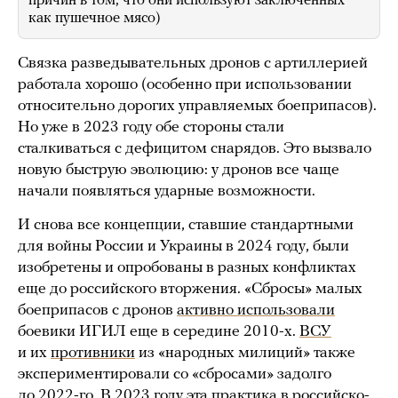
причин в том, что они используют заключенных
как пушечное мясо)
Связка разведывательных дронов с артиллерией
работала хорошо (особенно при использовании
относительно дорогих управляемых боеприпасов).
Но уже в 2023 году обе стороны стали
сталкиваться с дефицитом снарядов. Это вызвало
новую быструю эволюцию: у дронов все чаще
начали появляться ударные возможности.
И снова все концепции, ставшие стандартными
для войны России и Украины в 2024 году, были
изобретены и опробованы в разных конфликтах
еще до российского вторжения. «Сбросы» малых
боеприпасов с дронов
активно использовали
боевики ИГИЛ еще в середине 2010-х.
ВСУ
и их
противники
из «народных милиций» также
экспериментировали со «сбросами» задолго
до 2022-го. В 2023 году эта практика в российско-