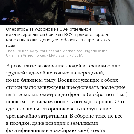
Операторы FPV-дронов из 93-й отдельной
механизированной бригады ВСУ в районе города
Константиновки. Донецкая область, 19 апреля 2025
года
The 93rd Kholodnyi Yar Separate Mechanized Brigade of the
Ukrainian Armed Forces / EPA / Scanpix / LETA
В результате выживание людей и техники стало
трудной задачей не только на передовой,
но и в ближнем тылу. Военнослужащие с обеих
сторон часто вынуждены преодолевать последние
пять-семь километров до фронта (и обратно в тыл)
пешком — с риском попасть под удар дронов. Это
сделало попытки организовать наступление
чрезвычайно затратными. В обороне тоже не все
в порядке: даже позиции с земляными
фортификациями «разбираются» (то есть