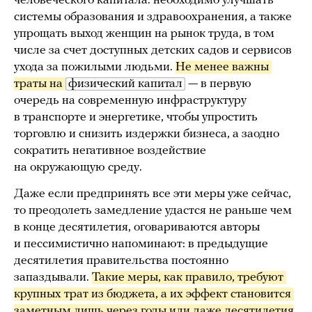
человеческого капитала: необходимо улучшать
системы образования и здравоохранения, а также
упрощать выход женщин на рынок труда, в том
числе за счет доступных детских садов и сервисов
ухода за пожилыми людьми.
Не менее важны 
траты на 
физический капитал
— в первую
очередь на современную инфраструктуру
в транспорте и энергетике, чтобы упростить
торговлю и снизить издержки бизнеса, а заодно
сократить негативное воздействие
на окружающую среду.
Даже если предпринять все эти меры уже сейчас,
то преодолеть замедление удастся не раньше чем
в конце десятилетия, оговариваются авторы
и пессимистично напоминают: в предыдущие
десятилетия правительства постоянно
запаздывали.
Такие меры, как правило, требуют 
крупных трат из бюджета, а их эффект становится 
заметным лишь через годы или даже десятилетия
.