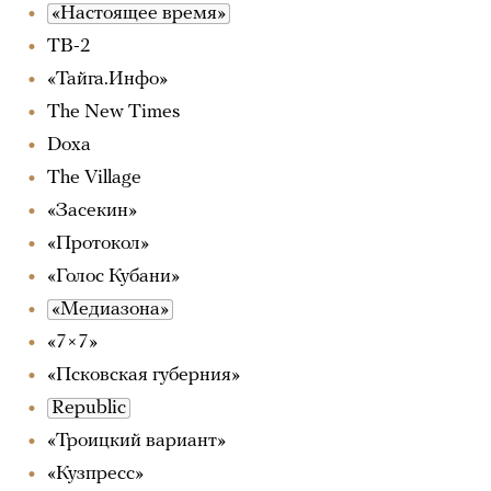
«Настоящее время»
ТВ-2
«Тайга.Инфо»
The New Times
Doxa
The Village
«Засекин»
«Протокол»
«Голос Кубани»
«Медиазона»
«7×7»
«Псковская губерния»
Republic
«Троицкий вариант»
«Кузпресс»