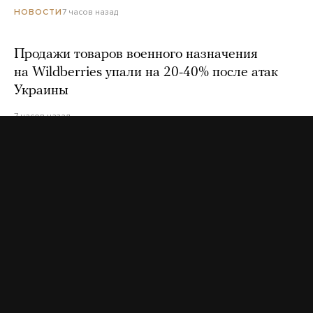
7 часов назад
НОВОСТИ
Продажи товаров военного назначения
на Wildberries упали на 20-40% после атак
Украины
7 часов назад
«Веселый молочник» Джастас Уолкер
рассказал, что его вместе с семьей
собираются выдворить из России
8 часов назад