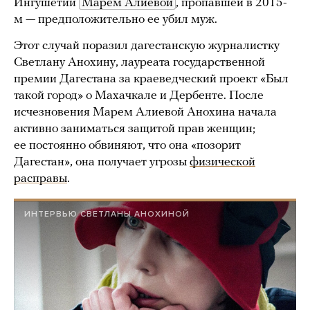
Ингушетии
Марем Алиевой
, пропавшей в 2015-
м — предположительно ее убил муж.
Этот случай поразил дагестанскую журналистку
Светлану Анохину, лауреата государственной
премии Дагестана за краеведческий проект «Был
такой город» о Махачкале и Дербенте. После
исчезновения Марем Алиевой Анохина начала
активно заниматься защитой прав женщин;
ее постоянно обвиняют, что она «позорит
Дагестан», она получает угрозы
физической
расправы
.
ИНТЕРВЬЮ СВЕТЛАНЫ АНОХИНОЙ