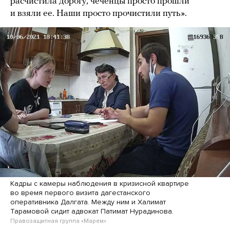
расчистила дорогу, чеченцы просто прошли
и взяли ее. Наши просто прочистили путь».
Кадры с камеры наблюдения в кризисной квартире
во время первого визита дагестанского
оперативника Далгата. Между ним и Халимат
Тарамовой сидит адвокат Патимат Нурадинова.
Правозащитная группа «Марем»