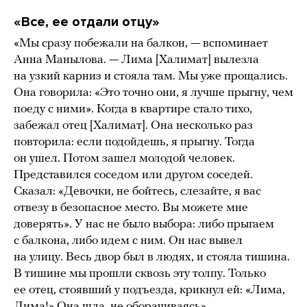
«Все, ее отдали отцу»
«Мы сразу побежали на балкон, — вспоминает
Анна Манылова. — Лима [Халимат] вылезла
на узкий карниз и стояла там. Мы уже прощались.
Она говорила: «Это точно они, я лучше прыгну, чем
поеду с ними». Когда в квартире стало тихо,
забежал отец [Халимат]. Она несколько раз
повторила: если подойдешь, я прыгну. Тогда
он ушел. Потом зашел молодой человек.
Представился соседом или другом соседей.
Сказал: «Девочки, не бойтесь, слезайте, я вас
отвезу в безопасное место. Вы можете мне
доверять». У нас не было выбора: либо прыгаем
с балкона, либо идем с ним. Он нас вывел
на улицу. Весь двор был в людях, и стояла тишина.
В тишине мы прошли сквозь эту толпу. Только
ее отец, стоявший у подъезда, крикнул ей: «Лима,
Лима!» Она шла, не оборачиваясь».