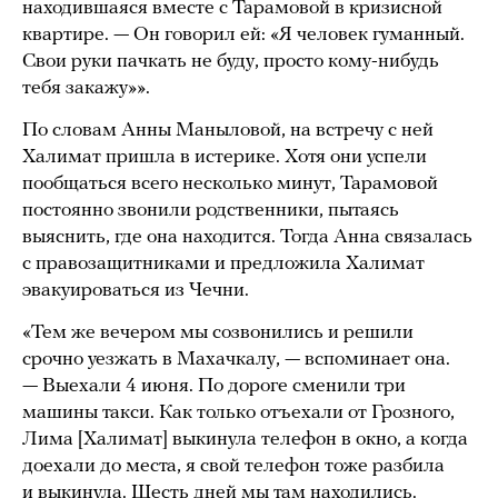
находившаяся вместе с Тарамовой в кризисной
квартире. — Он говорил ей: «Я человек гуманный.
Свои руки пачкать не буду, просто кому-нибудь
тебя закажу»».
По словам Анны Маныловой, на встречу с ней
Халимат пришла в истерике. Хотя они успели
пообщаться всего несколько минут, Тарамовой
постоянно звонили родственники, пытаясь
выяснить, где она находится. Тогда Анна связалась
с правозащитниками и предложила Халимат
эвакуироваться из Чечни.
«Тем же вечером мы созвонились и решили
срочно уезжать в Махачкалу, — вспоминает она.
— Выехали 4 июня. По дороге сменили три
машины такси. Как только отъехали от Грозного,
Лима [Халимат] выкинула телефон в окно, а когда
доехали до места, я свой телефон тоже разбила
и выкинула. Шесть дней мы там находились.