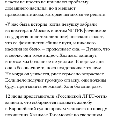
власти не просто не признают проблему
домашнего насилия, но и мешают
правозащитникам, которые пытаются ее решать.
«У нас была история, когда девушку забрали
из шелтера в Москве, и потом ЧГТРК [чеченское
государственное телевидение] показало сюжет,
что ее феминистки сбили с пути, и никакого
насилия не было, — продолжает она. — Думаю, что
и сейчас они тоже видео с Халимат запишут,
и потом мы больше ее не увидим. В первые дни
она в безопасности, пока поддерживается шум.
Но когда он уляжется, риск серьезно возрастает.
Если дело получит громкую огласку, они должны
будут предъявить ее живой. Хотя бы один раз».
12 июня представители «Российской ЛГБТ-сети»
заявили
, что собираются подавать жалобу
в Европейский суд по правам человека по поводу
похищения Халимат Тарамовой: по сведениям