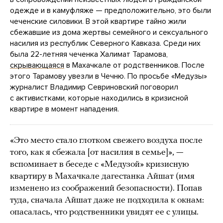
одежде и в камуфляже — предположительно, это были
чеченские силовики. В этой квартире тайно жили
сбежавшие из дома жертвы семейного и сексуального
насилия из республик Северного Кавказа. Среди них
была 22-летняя чеченка Халимат Тарамова,
скрывающаяся
в Махачкале от родственников. После
этого Тарамову увезли в Чечню. По просьбе «Медузы»
журналист Владимир Севриновский поговорил
с активистками, которые находились в кризисной
квартире в момент нападения.
«Это место стало глотком свежего воздуха после
того, как я сбежала [от насилия в семье]», —
вспоминает в беседе с «Медузой» кризисную
квартиру в Махачкале дагестанка Айшат (имя
изменено из соображений безопасности). Попав
туда, сначала Айшат даже не подходила к окнам:
опасалась, что родственники увидят ее с улицы.