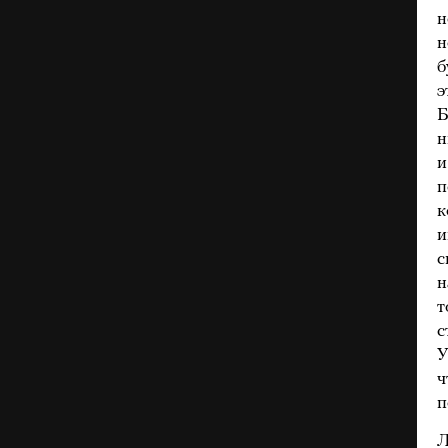
н
н
б
э
Б
н
и
п
к
и
с
н
т
с
У
ч
п
Л