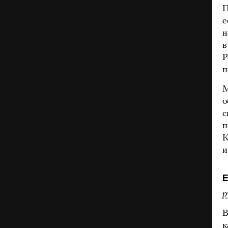
П
е
н
в
Р
п
М
о
с
п
К
и
Е
р
В
к