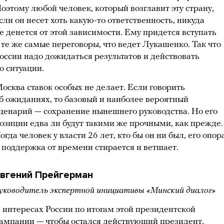
оэтому любой человек, который возглавит эту страну,
сли он несет хоть какую-то ответственность, никуда
е денется от этой зависимости. Ему придется вступать
 те же самые переговоры, что ведет Лукашенко. Так что
оссии надо дожидаться результатов и действовать
о ситуации.
осква ставок особых не делает. Если говорить
б ожиданиях, то базовый и наиболее вероятный
ценарий — сохранение нынешнего руководства. Но его
озиции едва ли будут такими же прочными, как прежде.
огда человек у власти 26 лет, кто бы он ни был, его опор
 поддержка от времени стирается и ветшает.
вгений Прейгерман
уководитель экспертной инициативы «Минский диалог»
 интересах России по итогам этой президентской
ампании — чтобы остался действующий президент,