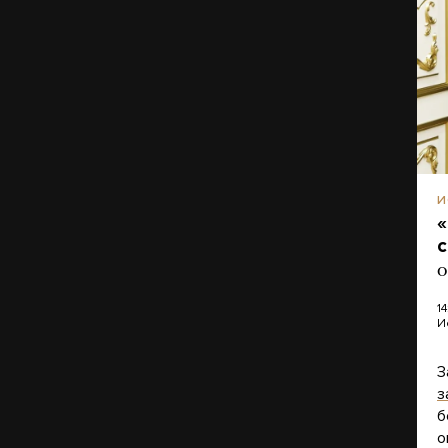
И
«
о
1
И
З
з
б
о