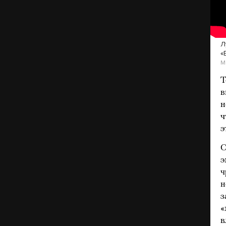
Л
«
M
Т
в
н
ч
э
О
э
ч
н
з
«
в