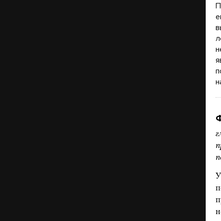
П
е
в
л
н
я
п
н
г
п
п
У
п
п
н