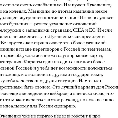
о остался очень ослабленным. Им нужен Лукашенко,
о на коленях. Мы видим по итогам кампании некое
урлящее внутреннее противостояние. И как результат
того бурления — резкое ухудшение отношений
елоруссии с западными странами, США и ЕС. И если
ичего не изменится, то Лукашенко как президент
 Белоруссия как страна окажутся в более уязвимой
озиции в плане переговоров с Россией по тем темам,
оторые обсуждались в том году: дорожные карты,
нтеграция. Когда ты один на один с намного более
ильной Россией и у тебя нет возможности положиться
а помощь и отношения с другими государствами,
о у тебя качественно другая ситуация. Настолько
троптивым быть сложно. Это лучший вариант для Росси
 нас еще две недели до выборов, и я не исключаю, что
то-то может вкрасться в этот расклад, но пока все шло
о идеальному для России сценарию.
укашенко уже не первую неделю говорит и про