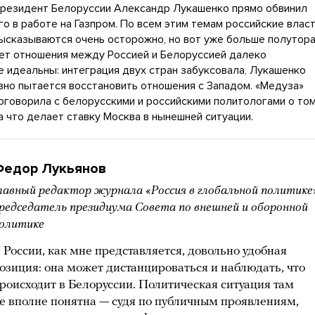
резидент Белоруссии Александр Лукашенко прямо обвинил
го в работе на Газпром. По всем этим темам российские влас
ысказываются очень осторожно, но вот уже больше полутор
ет отношения между Россией и Белоруссией далеко
е идеальны: интеграция двух стран забуксовала, Лукашенко
вно пытается восстановить отношения с Западом. «Медуза»
оговорила с белорусскими и российскими политологами о том
а что делает ставку Москва в нынешней ситуации.
Федор Лукьянов
лавный редактор журнала «Россия в глобальной политике
редседатель президиума Совета по внешней и оборонной
олитике
 России, как мне представляется, довольно удобная
озиция: она может дистанцироваться и наблюдать, что
роисходит в Белоруссии. Политическая ситуация там
е вполне понятна — судя по публичным проявлениям,