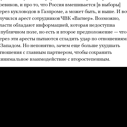
оевиков, и про то, что Россия вмешивается [в выборы]
ерез кукловодов в Газпроме, а может быть, и выше. И во
лучился арест сотрудников ЧВК «Вагнер». Возможно,
ласти обладают информацией, которая недоступна
 публичном поле, но есть и второе предположение — что
ерез эти аресты пытаются сгладить удар по отношениям
 Западом. Но непонятно, зачем еще больше ухудшать
тношения с главным партнером, чтобы сохранить
инимальное взаимодействие с второстепенным.