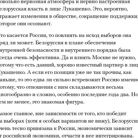
овольно нервозная атмосфера и нервно настроенная
елорусская власть в лице Лукашенко. Это, вероятно,
тражает изменения в обществе, сокращение поддержки
оторое они осознают.
то касается России, то повлиять на исход выборов она
ряд ли может. Белоруссия в плане обеспечения
нутренней безопасности и внутреннего порядка была
сегда очень эффективна. Да и влиять Москве не нужно,
отому что есть давний, хорошо известный партнер в ли
укашенко. А если его позиции уже не так прочны, как
аньше, то это едва ли сильно встревожит Россию именн
отому, что отношения с ним складываются весьма
ногообразно и сложно, особенно последние года два. Но
ем не менее, это знакомая фигура.
амое главное, вне зависимости от того, кто победит
а выборах (хотя я особых вариантов не вижу), Белорусси
чень тесно привязана к России, экономически зависит
т российской экономики, отчасти в нее интегрирована.