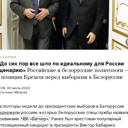
СТОРИИ
До сих пор все шло по идеальному для России
сценарию»
Российские и белорусские политологи 
 позиции Кремля перед выборами в Белоруссии
4:08, 30 июль 2020
сточник:
Meduza
а полторы недели до президентских выборов в Белоруссии
адержали
россиян, которых белорусские спецслужбы назвал
оевиками
ЧВК «Вагнер»
. Ранее был арестован популярный
ппозиционный кандидат в президенты Виктор Бабарико.