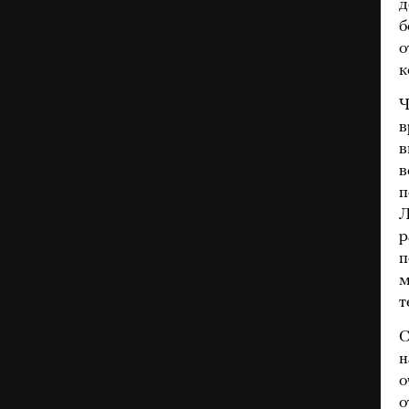
д
б
о
к
Ч
в
в
в
п
Л
р
п
м
т
С
н
о
о