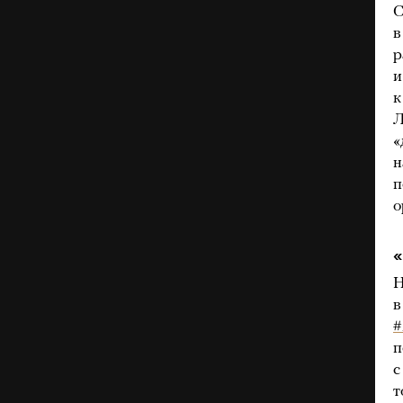
С
в
р
и
к
Л
«
н
п
о
«
Н
в
#
п
с
т