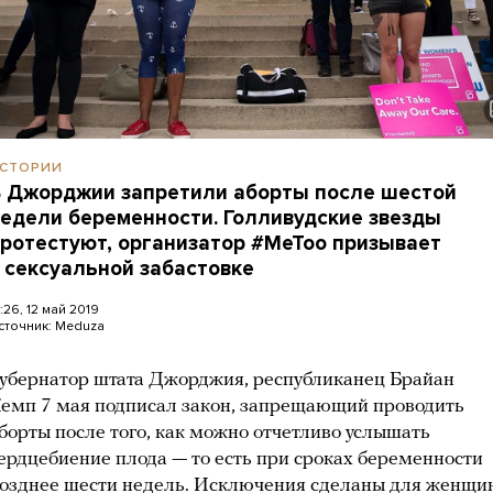
СТОРИИ
 Джорджии запретили аборты после шестой
едели беременности. Голливудские звезды
ротестуют, организатор #MeToo призывает
 сексуальной забастовке
2:26, 12 май 2019
сточник:
Meduza
убернатор штата Джорджия, республиканец Брайан
емп 7 мая подписал закон, запрещающий проводить
борты после того, как можно отчетливо услышать
ердцебиение плода — то есть при сроках беременности
озднее шести недель. Исключения сделаны для женщин