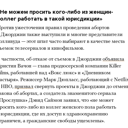
Не можем просить кого-либо из женщин-
оллег работать в такой юрисдикции»
ротив ужесточения правил проведения абортов
 Джорджии также выступили и многие представители
олливуда — этот штат часто выбирают в качестве места
ъемок телесериалов и кинофильмов.
 частности, об отказе от съемок в Джорджии
объявила
ристин Вачон — глава продюсерской компании Killer
ilms, работавшей над «Вокс люкс» и «Дневником
астыря». Режиссер Марк Дюпласс, работающий с Netfli
 HBO,
призвал
свернуть проекты в Джорджии до отмен
акона об абортах, а создатель знаменитого сериала
Прослушка» Дэвид Саймон заявил, что «не может
росить кого-либо из коллег женского пола работать
 юрисдикции, где их доступ к здравоохранению
граничен, а гражданские свободы ущемлены».