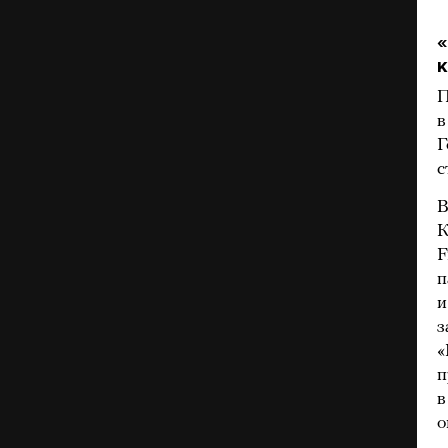
«
к
П
в
Г
с
В
К
F
п
и
з
«
п
в
о