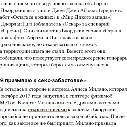
 заявлением по поводу нового закона об абортах
 Джорджии выступили Джей Джей Абрамс (среди его
абот «Остаться в живых» и «Мир Дикого запада»)
 Джордан Пил (обладатель «Оскар» за сценарий
 «Прочь»). Они снимают в Джорджии сериал «Страна
авкрафта». Абрамс и Пил назвали закон
драконовским», но отказываться от съемок
а территории штата не стали. Вместо этого они
ообещали, что пожертвуют свои продюсерские гонорар
рганизациям, которые борются за отмену закона.
Я призываю к секс-забастовке»
е осталась в стороне и актриса Алисса Милано, которая
 октябре 2017 года запустила в твиттере флэшмоб
MeToo
. В марте Милано вместе с другими актерами
одписывала
открытое письмо
к властям Джорджии
 просьбой не принимать новый закон об абортах. После
ого, как закон все же был принят, Милано призвала