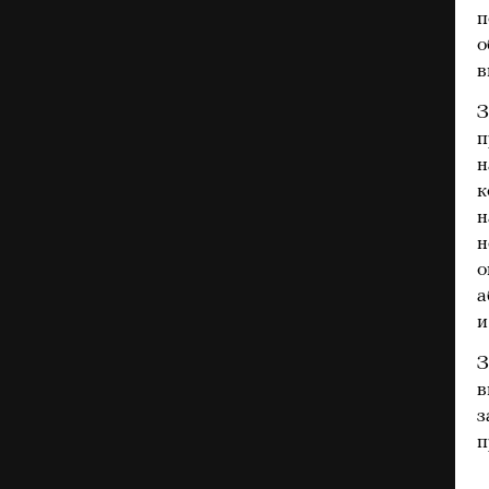
п
о
в
З
п
н
к
н
н
о
а
и
З
в
з
п