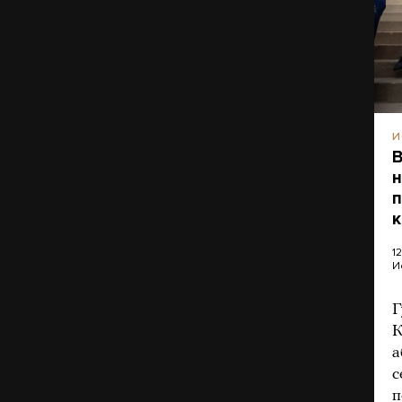
И
В
н
п
к
1
И
Г
К
а
с
п