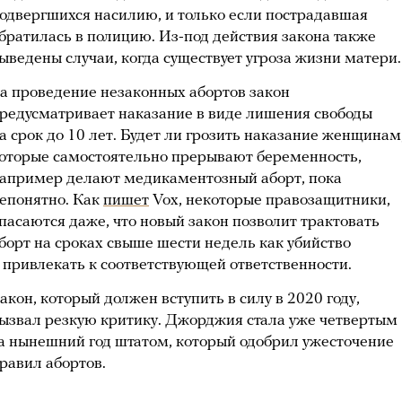
одвергшихся насилию, и только если пострадавшая
братилась в полицию. Из-под действия закона также
ыведены случаи, когда существует угроза жизни матери.
а проведение незаконных абортов закон
редусматривает наказание в виде лишения свободы
а срок до 10 лет. Будет ли грозить наказание женщинам
оторые самостоятельно прерывают беременность,
апример делают медикаментозный аборт, пока
епонятно. Как
пишет
Vox, некоторые правозащитники,
пасаются даже, что новый закон позволит трактовать
борт на сроках свыше шести недель как убийство
 привлекать к соответствующей ответственности.
акон, который должен вступить в силу в 2020 году,
ызвал резкую критику. Джорджия стала уже четвертым
а нынешний год штатом, который одобрил ужесточение
равил абортов.