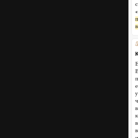
с
п
в
Е
е
у
ч
в
к
в
в