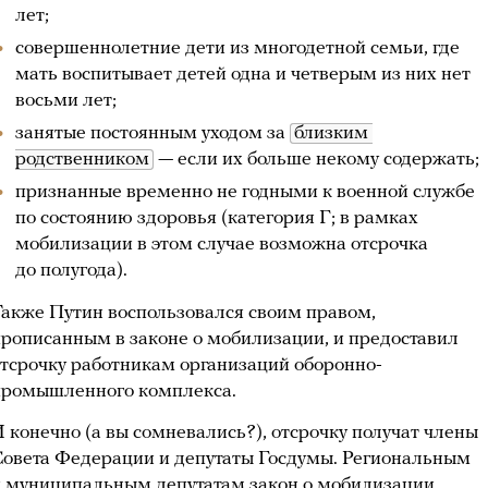
лет;
совершеннолетние дети из многодетной семьи, где
мать воспитывает детей одна и четверым из них нет
восьми лет;
занятые постоянным уходом за
близким 
родственником
— если их больше некому содержать;
признанные временно не годными к военной службе
по состоянию здоровья (категория Г; в рамках
мобилизации в этом случае возможна отсрочка
до полугода).
акже Путин воспользовался своим правом,
рописанным в законе о мобилизации, и предоставил
тсрочку работникам организаций оборонно-
промышленного комплекса.
 конечно (а вы сомневались?), отсрочку получат члены
Совета Федерации и депутаты Госдумы. Региональным
и муниципальным депутатам закон о мобилизации