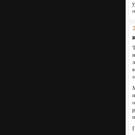
у
о
Т
л
к
з
М
п
о
р
п
П