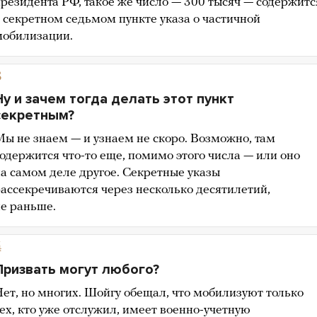
резидента РФ, такое же число — 300 тысяч — содержитс
 секретном седьмом пункте указа о частичной
мобилизации.
3
Ну и зачем тогда делать этот пункт
секретным?
ы не знаем — и узнаем не скоро. Возможно, там
одержится что-то еще, помимо этого числа — или оно
а самом деле другое. Секретные указы
ассекречиваются через несколько десятилетий,
е раньше.
4
Призвать могут любого?
ет, но многих. Шойгу обещал, что мобилизуют только
ех, кто уже отслужил, имеет военно-учетную