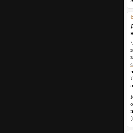
и
Ч
в
в
с
н
Ж
о
К
о
п
(