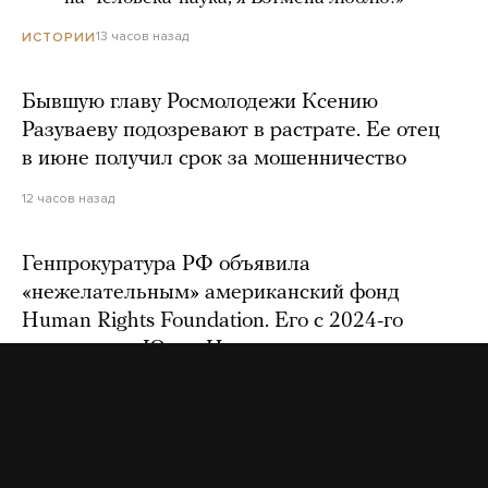
13 часов назад
ИСТОРИИ
Бывшую главу Росмолодежи Ксению
Разуваеву подозревают в растрате. Ее отец
в июне получил срок за мошенничество
12 часов назад
Генпрокуратура РФ объявила
«нежелательным» американский фонд
Human Rights Foundation. Его с 2024-го
возглавляет Юлия Навальная
11 часов назад
На ютьюбе заблокировали канал
националистического объединения «Русская