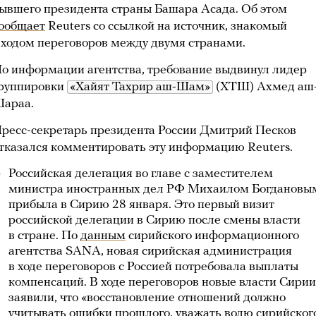
ывшего президента страны Башара Асада. Об этом
ообщает
Reuters со ссылкой на источник, знакомый
 ходом переговоров между двумя странами.
о информации агентства, требование выдвинул лидер
руппировки
«Хайят Тахрир аш-Шам»
(ХТШ) Ахмед аш
араа.
ресс-секретарь президента России Дмитрий Песков
тказался комментировать эту информацию Reuters.
Российская делегация во главе с заместителем
министра иностранных дел РФ Михаилом Богдановы
прибыла в Сирию 28 января. Это первый визит
российской делегации в Сирию после смены власти
в стране. По
данным
сирийского информационного
агентства SANA, новая сирийская администрация
в ходе переговоров с Россией потребовала выплаты
компенсаций. В ходе переговоров новые власти Сирии
заявили, что «восстановление отношений должно
учитывать ошибки прошлого, уважать волю сирийског