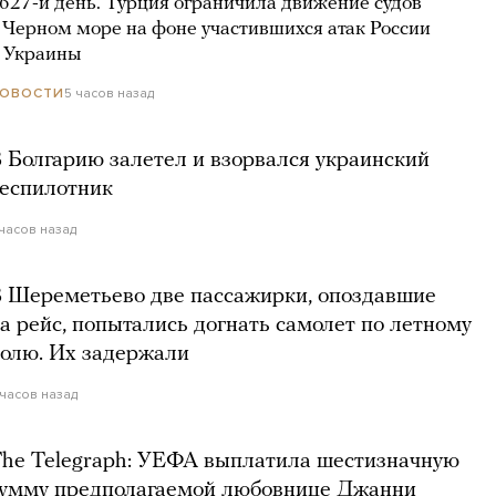
627-й день. Турция ограничила движение судов
 Черном море на фоне участившихся атак России
 Украины
5 часов назад
ОВОСТИ
 Болгарию залетел и взорвался украинский
еспилотник
 часов назад
 Шереметьево две пассажирки, опоздавшие
а рейс, попытались догнать самолет по летному
олю. Их задержали
 часов назад
he Telegraph: УЕФА выплатила шестизначную
умму предполагаемой любовнице Джанни