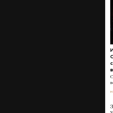
И
О
в
С
в
Н
З