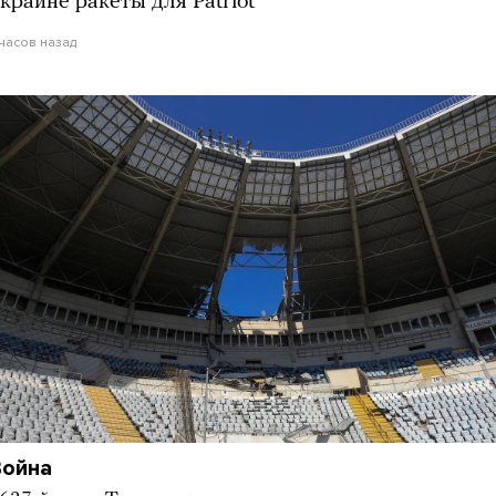
краине ракеты для Patriot
 часов назад
Война