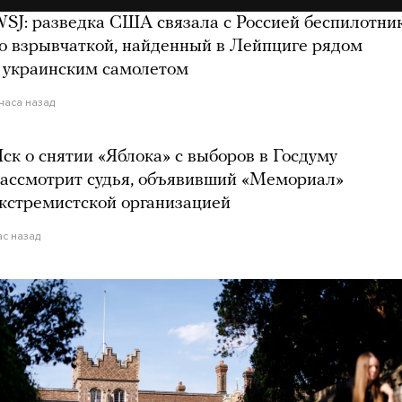
SJ: разведка США связала с Россией беспилотни
о взрывчаткой, найденный в Лейпциге рядом
 украинским самолетом
 часа назад
ск о снятии «Яблока» с выборов в Госдуму
ассмотрит судья, объявивший «Мемориал»
кстремистской организацией
ас назад