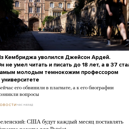
з Кембриджа уволился Джейсон Ардей.
н не умел читать и писать до 18 лет, а в 37 ста
самым молодым темнокожим профессором
 университете
ейчас его обвинили в плагиате, а к его биографии
озникли вопросы
час назад
ОВОСТИ
еленский: США будут каждый месяц поставлять