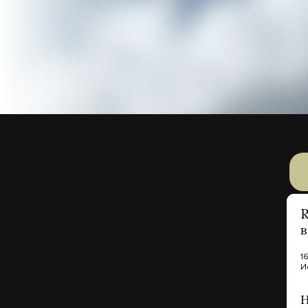
R
в
1
И
Н