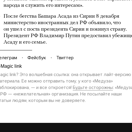
народа и служить его интересам».
После бегства Башара Асада из Сирии 8 декабря
министерство иностранных дел РФ объявило, что
он ушел с поста президента Сирии и покинул страну.
Президент РФ Владимир Путин предоставил убежищ
Асаду и его семье.
елеграм
Фейсбук
Твиттер
agic link? Это волшебная ссылка: она открывает
лайт-версию
атериала. Ее можно отправить тому, у кого «Медуза»
аблокирована, — и все откроется!
Будьте осторожны
: «Медуз
 РФ — «нежелательная» организация. Не посылайте наши
татьи людям, которым вы не доверяете.