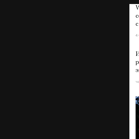
W
с
с
4
И
р
э
ч