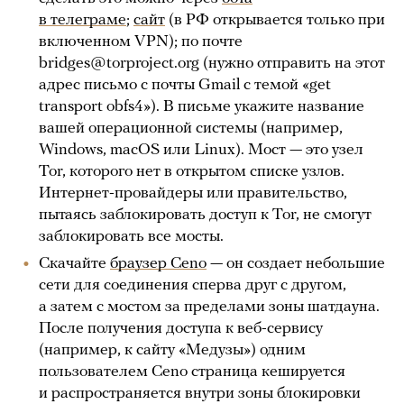
в телеграме
;
сайт
(в РФ открывается только при
включенном VPN); по почте
bridges@torproject.org (нужно отправить на этот
адрес письмо с почты Gmail с темой «get
transport obfs4»). В письме укажите название
вашей операционной системы (например,
Windows, macOS или Linux). Мост — это узел
Tor, которого нет в открытом списке узлов.
Интернет-провайдеры или правительство,
пытаясь заблокировать доступ к Tor, не смогут
заблокировать все мосты.
Скачайте
браузер Ceno
— он создает небольшие
сети для соединения сперва друг с другом,
а затем с мостом за пределами зоны шатдауна.
После получения доступа к веб-сервису
(например, к сайту «Медузы») одним
пользователем Ceno страница кешируется
и распространяется внутри зоны блокировки