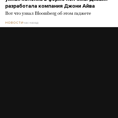
разработала компания Джони Айва
Вот что узнал Bloomberg об этом гаджете
час назад
НОВОСТИ
В Подмосковье выписали первый штраф
за борщевик, который нашли с помощью ИИ
час назад
Песню Монеточки убрали из российской
дублированной версии «Человека-паука».
Неделю назад ее вырезали в украинском
прокате
4 часа назад
Партия «Яблоко» объявила, что не связана