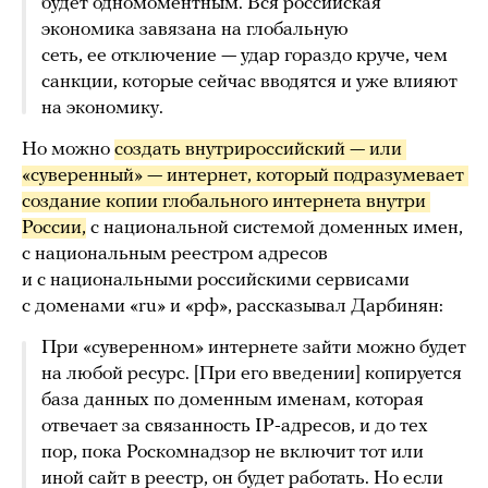
будет одномоментным. Вся российская
экономика завязана на глобальную
сеть, ее отключение — удар гораздо круче, чем
санкции, которые сейчас вводятся и уже влияют
на экономику.
Но можно
создать внутрироссийский — или 
«суверенный» — интернет, который подразумевает 
создание копии глобального интернета внутри 
России,
с национальной системой доменных имен,
с национальным реестром адресов
и с национальными российскими сервисами
с доменами «ru» и «рф», рассказывал Дарбинян:
При «суверенном» интернете зайти можно будет
на любой ресурс. [При его введении] копируется
база данных по доменным именам, которая
отвечает за связанность IP-адресов, и до тех
пор, пока Роскомнадзор не включит тот или
иной сайт в реестр, он будет работать. Но если