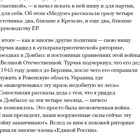
ематикой», — и начал искать в ней нишу и для партии,
 для себя. Об этом «Медузе» рассказали сразу четыре
сточника: два, близкие к Кремлю, и еще два, близкие
 руководству ЕР.
 итоге — как и многие другие политики — свою нишу
урчак
нашел
в «ультрапатриотической» риторике,
оездках в Донбасс и постоянных сравнениях этой войны
 Великой Отечественной. Турчак подчеркнул, что его де
 1945 году дошел до Берлина, после чего его отправили
лужить в Ровенскую область Украины, где
н «выкорчевывал эту мразь недобитую из леса»:
Сопоставляя рассказы деда с тем, что я
увидел
а Донбассе за эти четыре месяца, — ничего
е поменялось. Это просто была неоконченная война.
 наш президент, наши вооруженные силы сейчас эту
ойну заканчивают». Вслед за ним к похожей риторике
ришли многие члены «Единой России».