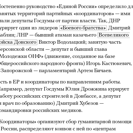
остепенно руководство «Единой России» определило д
анятых территорий партийных «координаторов» — ими
тали депутаты Госдумы от партии власти. Так, ДНР
урирует один из лидеров
«Боевого братства»
Дмитрий
аблин; ЛНР — бывший атаман казачьего
Всевеликого 
ойска Донского
Виктор Водолацкий; занятую часть
ерсонской области — депутат и бывший глава
Молодежки ОНФ» (движение, созданное на базе
бщероссийского народного фронта) Игорь Кастюкевич,
 Запорожской — парламентарий Артем Бичаев.
сть в ЕР и координаторы по направлениям работы.
апример, депутат Госдумы Юлия Дрожжина курирует
аботу российских строителей в Донбассе, а депутат
и врач по образованию) Дмитрий Хубезов —
омандировки российских медиков.
Координаторы» организуют сбор гуманитарной помощи
 России, распределяют конвои с ней по «центрам