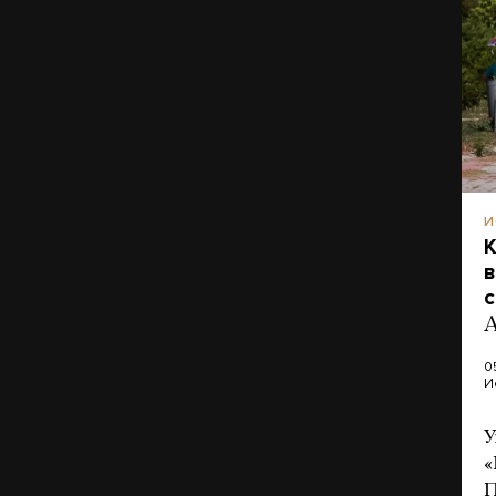
И
К
в
с
А
0
И
У
«
П