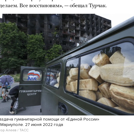
делаем. Все восстановим», — обещал Турчак.
аздача гуманитарной помощи от «Единой России»
 Мариуполе. 27 июня 2022 года
гор Алеев / ТАСС