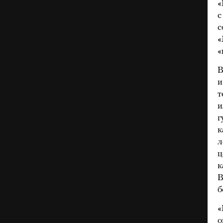
«
с
с
«
«
В
и
т
и
г
к
л
ц
к
В
б
«
о