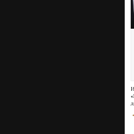
И
«
д