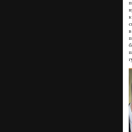
п
н
к
с
в
п
б
п
г