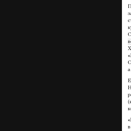
П
з
с
к
С
в
Х
«
О
а
Е
Н
р
(
к
«
в