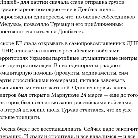
Нишей» для партии сначала стала отправка грузов
 гуманитарной помощью — ее в Донбасс лично
опровождали единороссы, что, по оценке собеседников
Медузы», позволяло Турчаку и его приближенным
постоянно светиться на Донбассе».
скоре ЕР стала открывать в самопровозглашенных ДН
 ЛНР, а также на занятых российскими войсками
ерриториях Украины партийные «гуманитарные центры
ли «центры помощи». В них единороссы раздают
уманитарную помощь (продукты, медикаменты, сим-
арты с российскими номерами), пытаясь завоевать
ояльность местных жителей. Один из первых таких
ентров
был
открыт в Мариуполе 24 марта — еще до того
ак город был полностью занят российскими войсками.
о второй половине июля Турчак
отчитался
, что их уже
ольше тридцати.
Россия будет все восстанавливать. Сейчас надо закончит
перацию. И сразу и строители, и все навалимся — и все