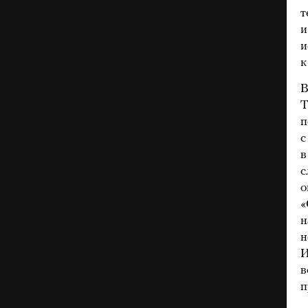
т
и
и
к
В
Т
п
с
в
с
о
«
н
н
И
в
п