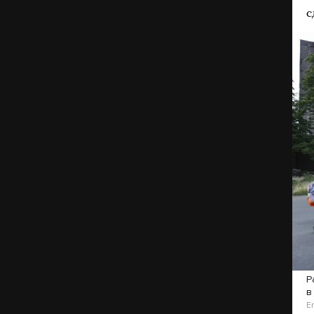
с
Р
в
Е