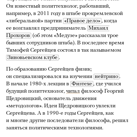
Он известный политтехнолог, работавший,
например, в 2011 году в штабе прокремлевской
«либеральной» партии
«Правое дело»
, когда
ее возглавлял предприниматель
Михаил 
Прохоров
(об этом «Медузе» рассказали трое
бывших сотрудников штаба). В последнее время
Тимофей Сергейцев состоял в так называемом
Зиновьевском клубе
.
По образованию Сергейцев физик;
он специализировался на изучении
нейтрино
.
В начале 1980-х лекции в
Физтехе
, где учился
будущий политтехнолог,
читал
философ Георгий
Щедровицкий, основатель движения
«методологов». Идеи Щедровицкого увлекли
Сергейцева. А в 1990-е годы Сергейцев, как
и многие другие последователи философа, решил
заняться политическими технологиями.