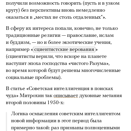
получили возможность говорить (пусть и в узком
кругу) без перспективы вновь немедленно
оказаться в „местах не столь отдаленных“».
В сферу их интереса попали, конечно, не только
традиционные религии — православие, ислам
и буддизм, — но и более экзотические учения,
например «
сциентистские верования
»
(сциентисты верили, что вскоре на планете
наступит эпоха господства «чистого Разума»,
во время которой будут решены многочисленные
социальные проблемы).
В статье «Советская интеллигенция в поисках
чуда» Митрохин так
описывает
духовные метания
второй половины 1950-х:
Логика осмысления советским интеллигентом
новой информации в этот период была
примерно такой: раз признаны полноценными