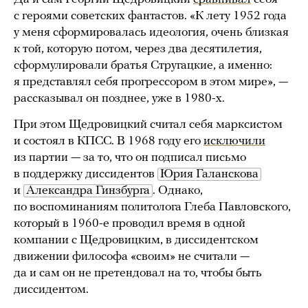
с героями советских фантастов. «К лету 1952 года
у меня сформировалась идеология, очень близкая
к той, которую потом, через два десятилетия,
сформулировали братья Стругацкие, а именно:
я представлял себя прогрессором в этом мире», —
рассказывал он позднее, уже в 1980-х.
При этом Щедровицкий считал себя марксистом
и состоял в КПСС. В 1968 году его
исключили
из партии — за то, что он подписал письмо
в поддержку диссидентов
Юрия Галанскова
и
Александра Гинзбурга
. Однако,
по воспоминаниям политолога Глеба Павловского,
который в 1960-е проводил время в одной
компании с Щедровицким, в диссидентском
движении философа «своим» не считали —
да и сам он не претендовал на то, чтобы быть
диссидентом.