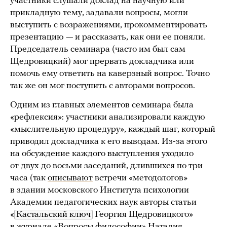
участники слушали доклад на научную или
прикладную тему, задавали вопросы, могли
выступить с возражениями, прокомментировать
презентацию — и рассказать, как они ее поняли.
Председатель семинара (часто им был сам
Щедровицкий) мог прервать докладчика или
помочь ему ответить на каверзный вопрос. Точно
так же он мог поступить с авторами вопросов.
Одним из главных элементов семинара была
«рефлексия»: участники анализировали каждую
«мыслительную процедуру», каждый шаг, который
приводил докладчика к его выводам. Из-за этого
на обсуждение каждого выступления уходило
от двух до восьми заседаний, длившихся по три
часа (так
описывают
встречи «методологов»
в здании московского Института психологии
Академии педагогических наук авторы статьи
«
Кастальский ключ
Георгия Щедровицкого»
в журнале «Вопросы философии» Наталия