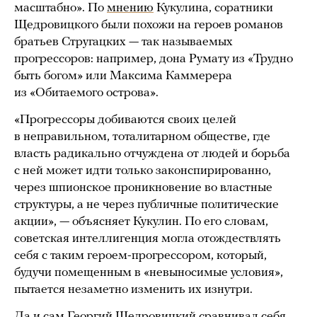
масштабно». По
мнению
Кукулина, соратники
Щедровицкого были похожи на героев романов
братьев Стругацких — так называемых
прогрессоров: например, дона Румату из «Трудно
быть богом» или Максима Каммерера
из «Обитаемого острова».
«Прогрессоры добиваются своих целей
в неправильном, тоталитарном обществе, где
власть радикально отчуждена от людей и борьба
с ней может идти только законспирированно,
через шпионское проникновение во властные
структуры, а не через публичные политические
акции», — объясняет Кукулин. По его словам,
советская интеллигенция могла отождествлять
себя с таким героем-прогрессором, который,
будучи помещенным в «невыносимые условия»,
пытается незаметно изменить их изнутри.
Да и сам Георгий Щедровицкий
сравнивал
себя