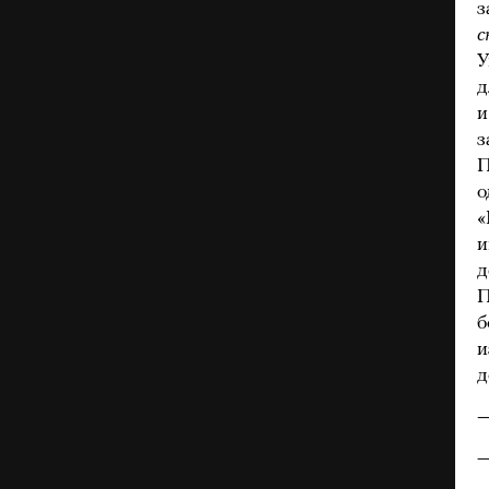
з
с
У
д
и
з
П
о
«
и
д
П
б
и
д
—
—