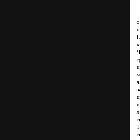
—
—
с
п
П
к
Ч
с
п
м
ч
з
п
и
л
с
1
с