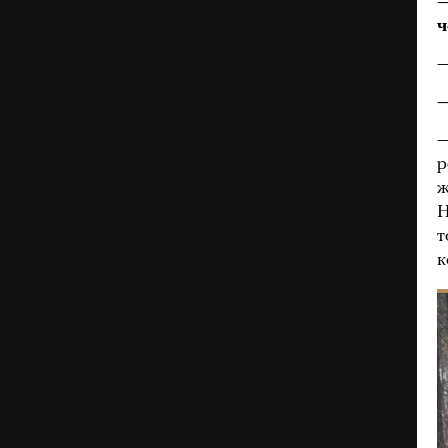
—
ч
—
—
—
р
ж
Н
т
к