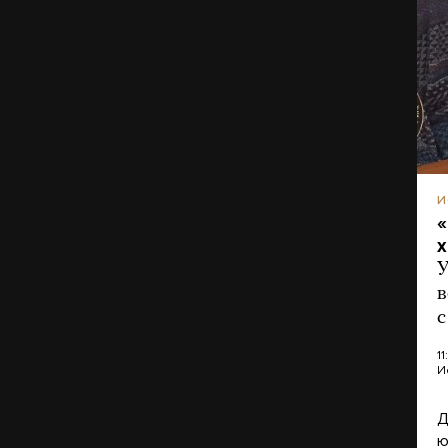
И
«
х
У
в
с
11
И
Д
ю