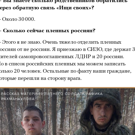
 Вы знаете сколько родственников обратились
ерез обратную связь «Ищи своих»?
 Около 30 000.
 Сколько сейчас пленных россиян?
 Этого я не знаю. Очень тяжело отделить пленных
оссиян от не россиян. Я приезжаю в СИЗО, где держат 
ителей самопровозглашенных ЛДНР и 20 россиян.
о в список российских пленных мы можем записать
олько 20 человек. Остальные по факту наши граждане,
оторые перешли на сторону врага.
РАССКАЗ МАТЕРИ 19-ЛЕТНЕГО СОЛДАТА РАФИКА
РАХМАНКУЛОВА