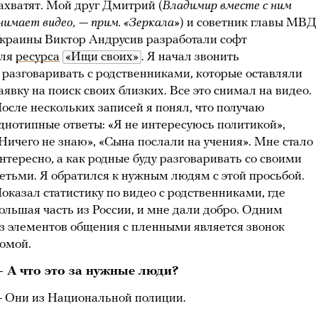
ахватят. Мой друг Дмитрий (
Владимир вместе с ним
нимает видео, — прим. «Зеркала»
) и советник главы МВД
краины Виктор Андрусив разработали софт
ля
ресурса
«Ищи своих»
. Я начал звонить
 разговаривать с родственниками, которые оставляли
аявку на поиск своих близких. Все это снимал на видео.
осле нескольких записей я понял, что получаю
днотипные ответы: «Я не интересуюсь политикой»,
Ничего не знаю», «Сына послали на учения». Мне стало
нтересно, а как родные буду разговаривать со своими
етьми. Я обратился к нужным людям с этой просьбой.
оказал статистику по видео с родственниками, где
ольшая часть из России, и мне дали добро. Одним
з элементов общения с пленными является звонок
омой.
 А что это за нужные люди?
 Они из Национальной полиции.