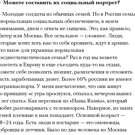
 Можете составить их социальный портрет?
 Молодые солдаты из обычных семей. Но в России сем
 нормальным социальным обеспечением, в моем
онимании, днем с огнем не сыщешь. Это, как правило,
итер или Москва. Все остальное — сложнее. Люди,
оторые хотят хоть как-то себя проявить, идут в армию.
то такое для украинца нормальная
реднестатистическая семья? Раз в год вы можете
олететь в Европу и еще съездить куда-то на отдых,
ожете себе позволить шопинг, развлечения и отложить
асть заработанных денег. Более 60% россиян не имеют
агранпаспорта. У меня впечатление, что они живут
о принципу «с утра проснулся, отпахал, вечером выпил
 лег спать». Как персонаж из «Наша Russia», который
юбит разговаривать с телевизором. Наверное, из таких
емей пленные к нам попадают. Основной возраст —
8−24 года. Есть люди и постарше — это омоновцы,
обровцы и летчики. Было по два человека из Москвы