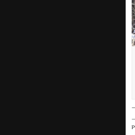
—
—
р