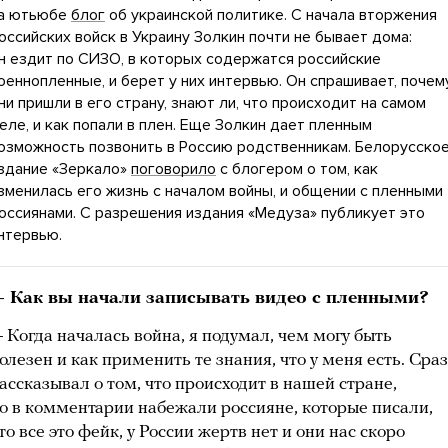
а ютьюбе
блог
об украинской политике. С начала вторжения
оссийских войск в Украину Золкин почти не бывает дома:
н ездит по СИЗО, в которых содержатся российские
оеннопленные, и берет у них интервью. Он спрашивает, почем
ни пришли в его страну, знают ли, что происходит на самом
еле, и как попали в плен. Еще Золкин дает пленным
озможность позвонить в Россию родственникам. Белорусско
здание «Зеркало»
поговорило
с блогером о том, как
зменилась его жизнь с началом войны, и общении с пленными
оссиянами. С разрешения издания «Медуза» публикует это
нтервью.
 Как вы начали записывать видео с пленными?
 Когда началась война, я подумал, чем могу быть
олезен и как применить те знания, что у меня есть. Сраз
ассказывал о том, что происходит в нашей стране,
о в комментарии набежали россияне, которые писали,
то все это фейк, у России жертв нет и они нас скоро