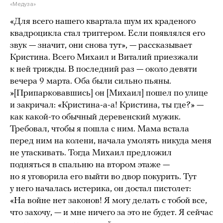
«Медуза»
«Для всего нашего квартала шум их краденого
квадроцикла стал триггером. Если появлялся его
звук — значит, они снова тут», — рассказывает
Кристина. Всего Михаил и Виталий приезжали
к ней трижды. В последний раз — около девяти
вечера 9 марта. Оба были сильно пьяны.
»[Припарковавшись] он [Михаил] пошел по улице
и закричал: «Кристина-а-а! Кристина, ты где?» —
как какой-то обычный деревенский мужик.
Требовал, чтобы я пошла с ним. Мама встала
перед ним на колени, начала умолять никуда меня
не утаскивать. Тогда Михаил предложил
подняться в спальню на втором этаже —
но я уговорила его выйти во двор покурить. Тут
у него началась истерика, он достал пистолет:
«На войне нет законов! Я могу делать с тобой все,
что захочу, — и мне ничего за это не будет. Я сейчас