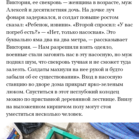
Виктория, ее свекровь — женщина в возрасте, муж
Алексей и десятилетняя дочь. На дочке луч
фонаря задержался, и солдат повыше ростом
сказал: «Ребенок, извини». «Второй спросил: «У вас
погреб есть?» — «Нет, только насосная». Это
буквально яма два на два метра, — рассказывает
Виктория. — Нам разрешили взять одеяло,
военные стали загонять нас в эту насосную, но муж
поднял шум, что свекровь тучная и не сможет туда
залезть. Солдаты махнули на нее рукой и будто
забыли об ее существовании». Вход в насосную
станцию во дворе дома прикрыт ярко-зеленым
люком. Спуститься в этот неглубокий колодец
можно по приставной деревянной лестнице. Внизу
на выложенном кирпичом полу могут стоя
уместиться несколько человек.