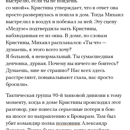
выстрелю, если ты не пойдешь
со мной»». Кристина утверждает, что в ответ она
просто развернулась и пошла в дом. Тогда Михаил
выстрелил в воздух и побежал за ней. Эту сцену
«Медузе» подтвердила мать Кристины,
наблюдавшая ее из окна. В доме, по словам
Кристины, Михаил расплакался: «Ты что —
думаешь, я этого всего хочу?
Я больной, я ненормальный. Ты сумасшедшая
девчонка, дурная. Почему вы ничего не боитесь?
Думаешь, мне не страшно? Нас всех здесь
расстреляют, повыкалывают глаза, нас просто
бросили».
Тактическая группа 90-й танковой дивизии к тому
моменту, когда в доме Кристины происходил этот
разговор, уже понесла серьезные потери в бою
на шоссе по направлению к Броварам. Там был
убит командир полка
полковник
Александр