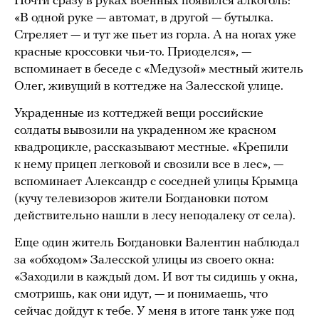
Почти сразу в руках военных появился алкоголь:
«В одной руке — автомат, в другой — бутылка.
Стреляет — и тут же пьет из горла. А на ногах уже
красные кроссовки чьи-то. Приоделся», —
вспоминает в беседе с «Медузой» местный житель
Олег, живущий в коттедже на Залесской улице.
Украденные из коттеджей вещи российские
солдаты вывозили на украденном же красном
квадроцикле, рассказывают местные. «Крепили
к нему прицеп легковой и свозили все в лес», —
вспоминает Александр с соседней улицы Крымца
(кучу телевизоров жители Богдановки потом
действительно нашли в лесу неподалеку от села).
Еще один житель Богдановки Валентин наблюдал
за «обходом» Залесской улицы из своего окна:
«Заходили в каждый дом. И вот ты сидишь у окна,
смотришь, как они идут, — и понимаешь, что
сейчас дойдут к тебе. У меня в итоге танк уже под