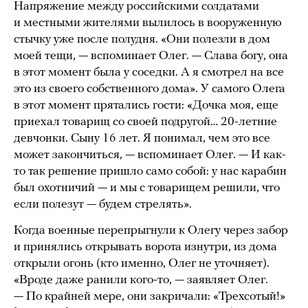
Напряжение между российскими солдатами
и местными жителями вылилось в вооруженную
стычку уже после полудня. «Они полезли в дом
моей тещи, — вспоминает Олег. — Слава богу, она
в этот момент была у соседки. А я смотрел на все
это из своего собственного дома». У самого Олега
в этот момент прятались гости: «Дочка моя, еще
приехал товарищ со своей подругой… 20-летние
девчонки. Сыну 16 лет. Я понимал, чем это все
может закончиться, — вспоминает Олег. — И как-
то так решение пришло само собой: у нас карабин
был охотничий — и мы с товарищем решили, что
если полезут — будем стрелять».
Когда военные перепрыгнули к Олегу через забор
и принялись открывать ворота изнутри, из дома
открыли огонь (кто именно, Олег не уточняет).
«Вроде даже ранили кого-то, — заявляет Олег.
— По крайней мере, они закричали: «Трехсотый!»