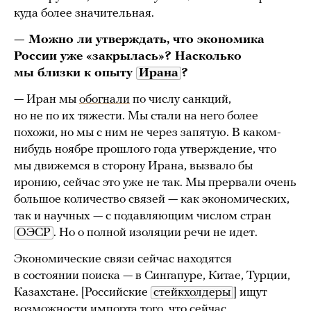
куда более значительная.
— Можно ли утверждать, что экономика
России уже «закрылась»? Насколько
мы близки к опыту
Ирана
?
— Иран мы
обогнали
по числу санкций,
но не по их тяжести. Мы стали на него более
похожи, но мы с ним не через запятую. В каком-
нибудь ноябре прошлого года утверждение, что
мы движемся в сторону Ирана, вызвало бы
иронию, сейчас это уже не так. Мы прервали очень
большое количество связей — как экономических,
так и научных — с подавляющим числом стран
ОЭСР
. Но о полной изоляции речи не идет.
Экономические связи сейчас находятся
в состоянии поиска — в Сингапуре, Китае, Турции,
Казахстане. [Российские
стейкхолдеры
] ищут
возможности импорта того, что сейчас