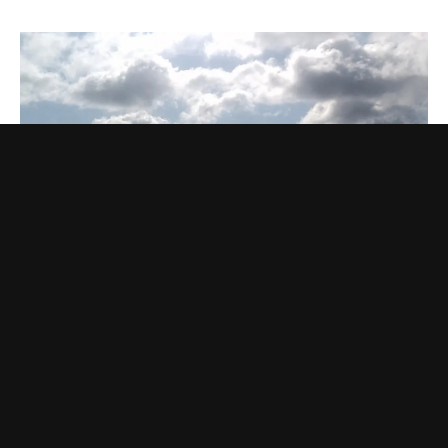
Война
1629-й день. Больше 450 украинских дронов
атаковали регионы России. В Нижнекамске 13
погибших и десятки раненых
3 часа назад
НОВОСТИ