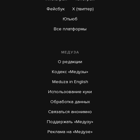
Фейсбук
X (твиттер)
Жители Каспийска пожаловались
на мусорный коллапс. В мэрии заявили, что
Ютьюб
половина мусоровозов сломалась из-за
Все платформы
некачественного топлива
8 часов назад
МЕДУЗА
О редакции
«Убить нормальную экономику — это убить
Кодекс «Медузы»
вообще страну». Собянин назвал
«никчемными» предложения о переводе
Meduza in English
экономики на военные рельсы
Использование куки
13 часов назад
Обработка данных
Связаться анонимно
Поддержать «Медузу»
Реклама на «Медузе»