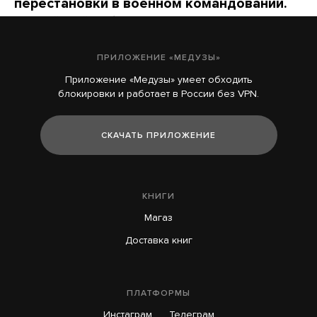
перестановки в военном командовании.
Главой Войск беспилотных систем
(оказывается, все еще не созданных)
станет генерал Денис Лямин
ПРИЛОЖЕНИЕ «МЕДУЗЫ»
Максимально коротко о новых назначениях
Приложение «Медузы» умеет обходить
блокировки и работает в России без VPN.
16 часов назад
НОВОСТИ
СКАЧАТЬ ПРИЛОЖЕНИЕ
В Грузии снова блэкаут — уже третий с конца
июля
11 часов назад
КНИГИ
Магаз
В Сандармохе казаки и «Русская община»
Доставка книг
попытались сорвать акцию памяти жертв
сталинских репрессий
ПЛАТФОРМЫ
7 часов назад
Инстаграм
Телеграм