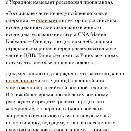
с Украиной называет российская пропаганда).
«Российские части не ведут общевойсковые
операции, —
отмечает
директор по российским
исследованиям американского военного
исследовательского института CNA Майкл
Кофман. — Они едут по дорогам небольшими
отрядами, выдвигая вперед разведывательные
части и ВДВ. Танки без пехоты. У них все плохо,
потому что они обычно так не воюют».
Документально подтверждено, что за сотню давно
перевалило
число единиц брошенной или
уничтоженной российской военной техники.
В ближайшее время российскому военному
руководству придется решить: продолжать
«специальную операцию» (когда войскам
запрещено использовать всю огневую мощь
по противнику, ведущему огонь из населенных
пунктов) и рисковать поражением — или же